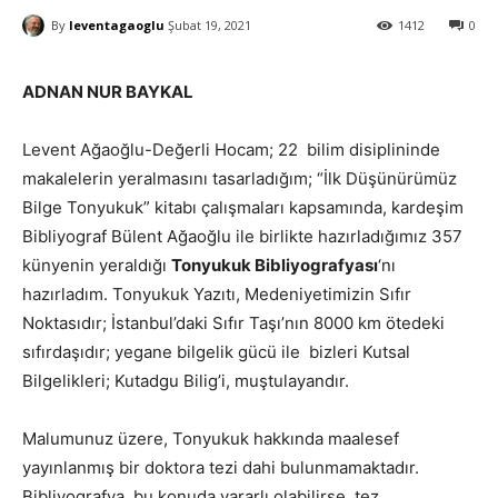
By
leventagaoglu
Şubat 19, 2021
1412
0
ADNAN NUR BAYKAL
Levent Ağaoğlu-Değerli Hocam; 22 bilim disiplininde
makalelerin yeralmasını tasarladığım; “İlk Düşünürümüz
Bilge Tonyukuk” kitabı çalışmaları kapsamında, kardeşim
Bibliyograf Bülent Ağaoğlu ile birlikte hazırladığımız 357
künyenin yeraldığı
Tonyukuk Bibliyografyası
‘nı
hazırladım. Tonyukuk Yazıtı, Medeniyetimizin Sıfır
Noktasıdır; İstanbul’daki Sıfır Taşı’nın 8000 km ötedeki
sıfırdaşıdır; yegane bilgelik gücü ile bizleri Kutsal
Bilgelikleri; Kutadgu Bilig’i, muştulayandır.
Malumunuz üzere, Tonyukuk hakkında maalesef
yayınlanmış bir doktora tezi dahi bulunmamaktadır.
Bibliyografya, bu konuda yararlı olabilirse, tez