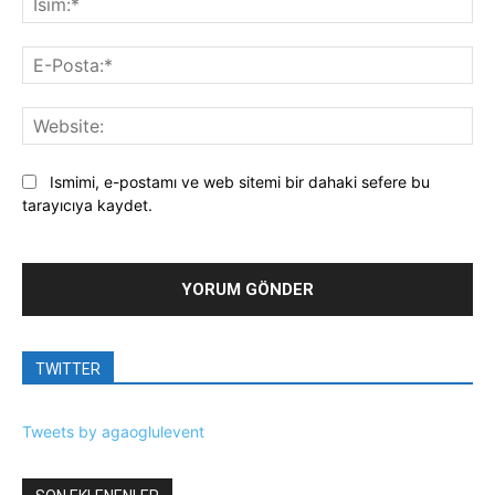
E-
Pos
Web
Ismimi, e-postamı ve web sitemi bir dahaki sefere bu
tarayıcıya kaydet.
TWITTER
Tweets by agaoglulevent