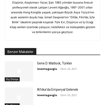
Düşünür, Araştırmacı Yazar, Şair. 1983 yılından buyana ihracat
profesyoneli olarak çalışan Levent Ağaoğlu, 1997-2001 yılları
arasında Hong Kong’da yaşadı; yaklaşan Büyük Asya Yüzyılı’nın
ayak seslerini duydu hep. İsmail Gaspıralı’nın “Dil’de, Fikir’de; İş’te
Birlik” idealinin peşinde koşarak Türk Evi, Düşünce ve İş Ocağı
kitap serileri üzerinde çalışıyor; mütefekkir ve müteşebbis gözlem
ve birikimlerini yazıya geçiriyor.
Benzer Makaleler
Gene D. Matlock, Türkler
leventagaoglu
-
Ekim 26, 2021
Dış Dünya
Afrika’da Emperyal Gelenek
leventagaoglu
-
Ekim 26, 2021