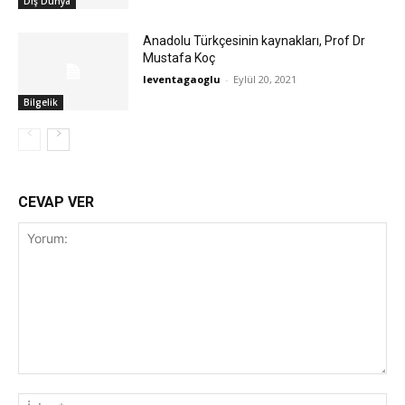
Dış Dünya
Anadolu Türkçesinin kaynakları, Prof Dr
Mustafa Koç
leventagaoglu
-
Eylül 20, 2021
Bilgelik
CEVAP VER
Yorum:
İsi