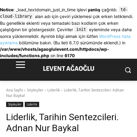
Notice
: _load_textdomain_just_in_time işlevi
yanlış
çağrıldı.
td-
cloud-library
alan adı için çeviri yüklemesi çok erken tetiklendi.
Bu genellikle eklenti veya temadaki bazı kodların çok erken
çalıştığının bir göstergesidir. Çeviriler
init
eyleminde veya daha
sonra yüklenmelidir. Ayrıntılı bilgi almak için lütfen
WordPress hata
ayıklama
bölümüne bakın. (Bu ileti 6.7.0 sürümünde eklendi.) in
/var/www/vhosts/agaoglulevent.com/httpdocs/wp-
includes/functions.php
on line
6170
Ana Sayfa
Söyleşiler
Liderlik
Liderlik, Tarihin Sentezcileri. Adnan
Nur Baykal
Söyleşiler
Liderlik
Liderlik, Tarihin Sentezcileri.
Adnan Nur Baykal