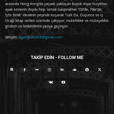
arasında Hong Kong’da yaşadı; yaklaşan Büyük Asya Yüzyılı’nın
ayak seslerini duydu hep. İsmail Gaspıralı’nın “Dil’de, Fikir’de;
İş’te Birlik” idealinin peşinde koşarak Türk Evi, Düşünce ve İş
Ocağı kitap serileri üzerinde çalışıyor; mütefekkir ve müteşebbis
gözlem ve birikimlerini yazıya geçiriyor.
İletişim:
agaoglulevent@gmail.com
TAKİP EDİN - FOLLOW ME