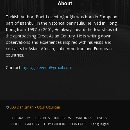
About
Turkish Author, Poet Levent Ağaoğlu was born in European
part of Istanbul, in the historical peninsula. He lived in Hong
Kong from 1997 to 2001; He always heard the footsteps of
the approaching Great Asian Century. He is writing down
observations and experiences inspired with his visits and
contacts to Asian, African, Latin American and European
countries.
Contact:
agaoglulevent@gmail.com
©
SEO Danışmanı
-
Uğur Uğurcan
BIOGRAPHY
L-EVENTS
INTERVIEW
WRITINGS
TALKS
VIDEO
GALLERY
BUY E-BOOK
CONTACT
Languages