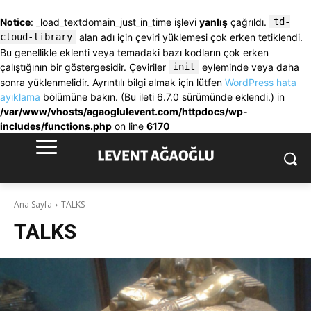
Notice
: _load_textdomain_just_in_time işlevi
yanlış
çağrıldı.
td-
cloud-library
alan adı için çeviri yüklemesi çok erken tetiklendi.
Bu genellikle eklenti veya temadaki bazı kodların çok erken
çalıştığının bir göstergesidir. Çeviriler
init
eyleminde veya daha
sonra yüklenmelidir. Ayrıntılı bilgi almak için lütfen
WordPress hata
ayıklama
bölümüne bakın. (Bu ileti 6.7.0 sürümünde eklendi.) in
/var/www/vhosts/agaoglulevent.com/httpdocs/wp-
includes/functions.php
on line
6170
Ana Sayfa
TALKS
TALKS