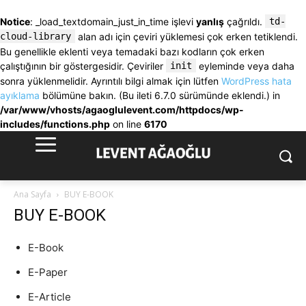
Notice
: _load_textdomain_just_in_time işlevi
yanlış
çağrıldı.
td-
cloud-library
alan adı için çeviri yüklemesi çok erken tetiklendi.
Bu genellikle eklenti veya temadaki bazı kodların çok erken
çalıştığının bir göstergesidir. Çeviriler
init
eyleminde veya daha
sonra yüklenmelidir. Ayrıntılı bilgi almak için lütfen
WordPress hata
ayıklama
bölümüne bakın. (Bu ileti 6.7.0 sürümünde eklendi.) in
/var/www/vhosts/agaoglulevent.com/httpdocs/wp-
includes/functions.php
on line
6170
Ana Sayfa
BUY E-BOOK
BUY E-BOOK
E-Book
E-Paper
E-Article