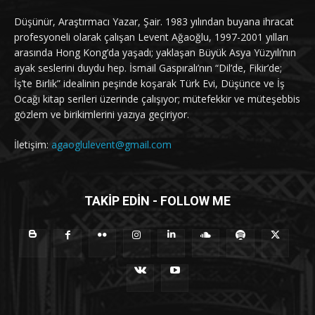
Düşünür, Araştırmacı Yazar, Şair. 1983 yılından buyana ihracat
profesyoneli olarak çalışan Levent Ağaoğlu, 1997-2001 yılları
arasında Hong Kong’da yaşadı; yaklaşan Büyük Asya Yüzyılı’nın
ayak seslerini duydu hep. İsmail Gaspıralı’nın “Dil’de, Fikir’de;
İş’te Birlik” idealinin peşinde koşarak Türk Evi, Düşünce ve İş
Ocağı kitap serileri üzerinde çalışıyor; mütefekkir ve müteşebbis
gözlem ve birikimlerini yazıya geçiriyor.
İletişim:
agaoglulevent@gmail.com
TAKİP EDİN - FOLLOW ME