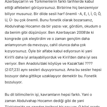
Azerbaycan’ın ve Türkmenlerin farklı tarihlerde kabul
ettiği alfebeleri görüyorsunuz. Birbirine hiç benzemiyor
biliyor musunuz. Bir dilde sesli harf önemli -A, E, I, İ, O, Ö,
U, Ü- bu çok önemli. Bunu fonetik olarak bozarsanız,
Abdulvahap Hocamın da bir yazısı var, gördüm, okudum o
da benim gibi düşünüyor. Ben Azerbaycan 2008’de ki
kongrede çok eleştirdim ve o zaman gençtim daha
anlamıyorum da mevzuyu, cahil olunca daha çok
kızıyorsunuz. Öyle bir alfabe kabul ediyorsun ki yani
Kiril’li daha iyi anlayabiliyorduk ve Kiril’den daha iyi ses
veriyor. Ben Anadolu’daki köylüye ve Kazak’taki ????
(2:07;23) aynı sesleri duyuyorsunuz. Ama bu sesler hepsi
bozuyor daha gittikçe uzaklaşıyor demektir bu. Fonetik
bozuluyor.
Bu dil bilimcilerin işi, kavramların hepsi farklı. Yani o
zaman Abdulvahap Hocamın dediği gibi de yani
Türkistan’da en azından tarihsel bir şey var. O bilgi orada