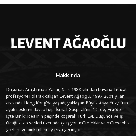
Hakkında
Düşünür, Araştırmacı Yazar, Şair. 1983 yılından buyana ihracat
profesyoneli olarak çalışan Levent Ağaoğlu, 1997-2001 yılları
arasında Hong Kong’da yaşadı; yaklaşan Büyük Asya Yüzyılı’nın
ayak seslerini duydu hep. İsmail Gaspıralı’nın “Dil’de, Fikir’de;
İş’te Birlik” idealinin peşinde koşarak Türk Evi, Düşünce ve İş
Ocağı kitap serileri üzerinde çalışıyor; mütefekkir ve müteşebbis
gözlem ve birikimlerini yazıya geçiriyor.