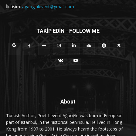
İletişim:
agaoglulevent@gmail.com
TAKİP EDİN - FOLLOW ME
About
Turkish Author, Poet Levent Ağaoğlu was born in European
part of Istanbul, in the historical peninsula. He lived in Hong
Kong from 1997 to 2001; He always heard the footsteps of
the approaching Great Asian Century. He is writing down