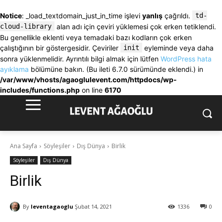
Notice
: _load_textdomain_just_in_time işlevi
yanlış
çağrıldı.
td-
cloud-library
alan adı için çeviri yüklemesi çok erken tetiklendi.
Bu genellikle eklenti veya temadaki bazı kodların çok erken
çalıştığının bir göstergesidir. Çeviriler
init
eyleminde veya daha
sonra yüklenmelidir. Ayrıntılı bilgi almak için lütfen
WordPress hata
ayıklama
bölümüne bakın. (Bu ileti 6.7.0 sürümünde eklendi.) in
/var/www/vhosts/agaoglulevent.com/httpdocs/wp-
includes/functions.php
on line
6170
Ana Sayfa
Söyleşiler
Dış Dünya
Birlik
Söyleşiler
Dış Dünya
Birlik
By
leventagaoglu
Şubat 14, 2021
1336
0