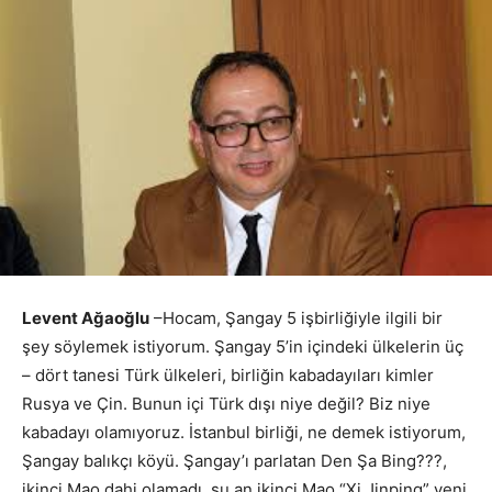
Levent Ağaoğlu
–Hocam, Şangay 5 işbirliğiyle ilgili bir
şey söylemek istiyorum. Şangay 5’in içindeki ülkelerin üç
– dört tanesi Türk ülkeleri, birliğin kabadayıları kimler
Rusya ve Çin. Bunun içi Türk dışı niye değil? Biz niye
kabadayı olamıyoruz. İstanbul birliği, ne demek istiyorum,
Şangay balıkçı köyü. Şangay’ı parlatan Den Şa Bing???,
ikinci Mao dahi olamadı, şu an ikinci Mao “Xi Jinping” yeni