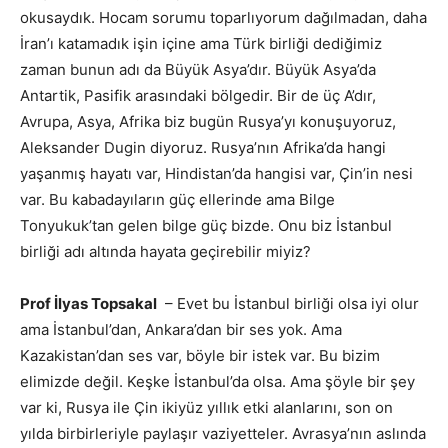
okusaydık. Hocam sorumu toparlıyorum dağılmadan, daha
İran’ı katamadık işin içine ama Türk birliği dediğimiz
zaman bunun adı da Büyük Asya’dır. Büyük Asya’da
Antartik, Pasifik arasındaki bölgedir. Bir de üç A’dır,
Avrupa, Asya, Afrika biz bugün Rusya’yı konuşuyoruz,
Aleksander Dugin diyoruz. Rusya’nın Afrika’da hangi
yaşanmış hayatı var, Hindistan’da hangisi var, Çin’in nesi
var. Bu kabadayıların güç ellerinde ama Bilge
Tonyukuk’tan gelen bilge güç bizde. Onu biz İstanbul
birliği adı altında hayata geçirebilir miyiz?
Prof İlyas Topsakal
– Evet bu İstanbul birliği olsa iyi olur
ama İstanbul’dan, Ankara’dan bir ses yok. Ama
Kazakistan’dan ses var, böyle bir istek var. Bu bizim
elimizde değil. Keşke İstanbul’da olsa. Ama şöyle bir şey
var ki, Rusya ile Çin ikiyüz yıllık etki alanlarını, son on
yılda birbirleriyle paylaşır vaziyetteler. Avrasya’nın aslında