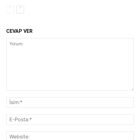
CEVAP VER
Yorum:
İsi
E-
Pos
Web