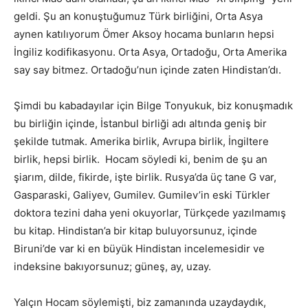
geldi. Şu an konuştuğumuz Türk birliğini, Orta Asya
aynen katılıyorum Ömer Aksoy hocama bunların hepsi
İngiliz kodifikasyonu. Orta Asya, Ortadoğu, Orta Amerika
say say bitmez. Ortadoğu’nun içinde zaten Hindistan’dı.
Şimdi bu kabadayılar için Bilge Tonyukuk, biz konuşmadık
bu birliğin içinde, İstanbul birliği adı altında geniş bir
şekilde tutmak. Amerika birlik, Avrupa birlik, İngiltere
birlik, hepsi birlik. Hocam söyledi ki, benim de şu an
şiarım, dilde, fikirde, işte birlik. Rusya’da üç tane G var,
Gasparaski, Galiyev, Gumilev. Gumilev’in eski Türkler
doktora tezini daha yeni okuyorlar, Türkçede yazılmamış
bu kitap. Hindistan’a bir kitap buluyorsunuz, içinde
Biruni’de var ki en büyük Hindistan incelemesidir ve
indeksine bakıyorsunuz; güneş, ay, uzay.
Yalçın Hocam söylemişti, biz zamanında uzaydaydık,