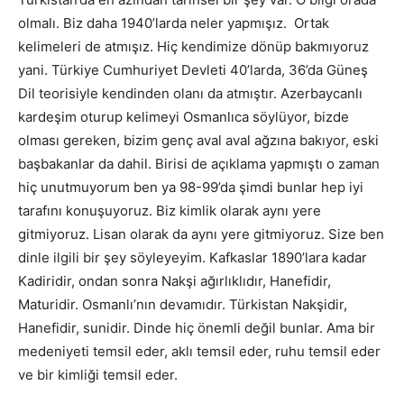
olmalı. Biz daha 1940’larda neler yapmışız. Ortak
kelimeleri de atmışız. Hiç kendimize dönüp bakmıyoruz
yani. Türkiye Cumhuriyet Devleti 40’larda, 36’da Güneş
Dil teorisiyle kendinden olanı da atmıştır. Azerbaycanlı
kardeşim oturup kelimeyi Osmanlıca söylüyor, bizde
olması gereken, bizim genç aval aval ağzına bakıyor, eski
başbakanlar da dahil. Birisi de açıklama yapmıştı o zaman
hiç unutmuyorum ben ya 98-99’da şimdi bunlar hep iyi
tarafını konuşuyoruz. Biz kimlik olarak aynı yere
gitmiyoruz. Lisan olarak da aynı yere gitmiyoruz. Size ben
dinle ilgili bir şey söyleyeyim. Kafkaslar 1890’lara kadar
Kadiridir, ondan sonra Nakşi ağırlıklıdır, Hanefidir,
Maturidir. Osmanlı’nın devamıdır. Türkistan Nakşidir,
Hanefidir, sunidir. Dinde hiç önemli değil bunlar. Ama bir
medeniyeti temsil eder, aklı temsil eder, ruhu temsil eder
ve bir kimliği temsil eder.