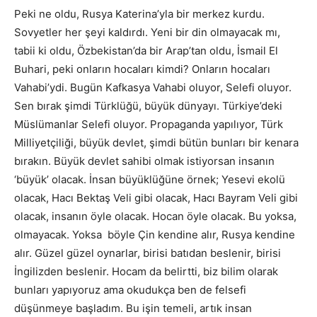
Peki ne oldu, Rusya Katerina’yla bir merkez kurdu.
Sovyetler her şeyi kaldırdı. Yeni bir din olmayacak mı,
tabii ki oldu, Özbekistan’da bir Arap’tan oldu, İsmail El
Buhari, peki onların hocaları kimdi? Onların hocaları
Vahabi’ydi. Bugün Kafkasya Vahabi oluyor, Selefi oluyor.
Sen bırak şimdi Türklüğü, büyük dünyayı. Türkiye’deki
Müslümanlar Selefi oluyor. Propaganda yapılıyor, Türk
Milliyetçiliği, büyük devlet, şimdi bütün bunları bir kenara
bırakın. Büyük devlet sahibi olmak istiyorsan insanın
‘büyük’ olacak. İnsan büyüklüğüne örnek; Yesevi ekolü
olacak, Hacı Bektaş Veli gibi olacak, Hacı Bayram Veli gibi
olacak, insanın öyle olacak. Hocan öyle olacak. Bu yoksa,
olmayacak. Yoksa böyle Çin kendine alır, Rusya kendine
alır. Güzel güzel oynarlar, birisi batıdan beslenir, birisi
İngilizden beslenir. Hocam da belirtti, biz bilim olarak
bunları yapıyoruz ama okudukça ben de felsefi
düşünmeye başladım. Bu işin temeli, artık insan