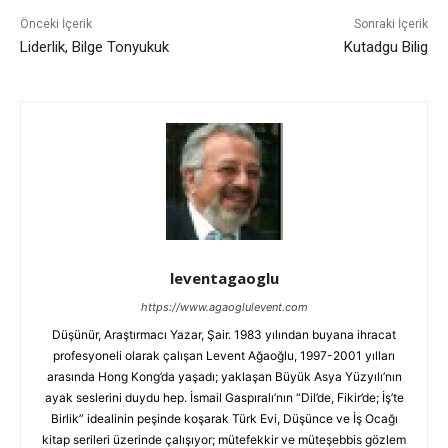
Önceki İçerik
Sonraki İçerik
Liderlik, Bilge Tonyukuk
Kutadgu Bilig
leventagaoglu
https://www.agaoglulevent.com
Düşünür, Araştırmacı Yazar, Şair. 1983 yılından buyana ihracat
profesyoneli olarak çalışan Levent Ağaoğlu, 1997-2001 yılları
arasında Hong Kong’da yaşadı; yaklaşan Büyük Asya Yüzyılı’nın
ayak seslerini duydu hep. İsmail Gaspıralı’nın “Dil’de, Fikir’de; İş’te
Birlik” idealinin peşinde koşarak Türk Evi, Düşünce ve İş Ocağı
kitap serileri üzerinde çalışıyor; mütefekkir ve müteşebbis gözlem