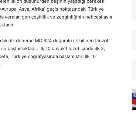
elen ilk on düşünürden beşinin yaşadığı bereketli
(Avrupa, Asya, Afrika) geçiş noktasın­daki Türkiye
 yeralan gen çeşitlilik ve zenginliğinin neticesi aynı
aktadır.
aki ilk deneme MÖ 624 doğumlu ilk bilinen filozof
 ile başlamaktadır. İlk 10 büyük filozof içinde ilk 3,
fe, Türkiye coğ­rafyasında başlamıştır. İlk 10
.