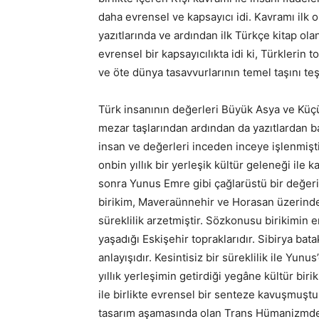
daha evrensel ve kapsayıcı idi. Kavramı ilk 
yazıtlarında ve ardından ilk Türkçe kitap ola
evrensel bir kapsayıcılıkta idi ki, Türklerin 
ve öte dünya tasavvurlarının temel taşını teşk
Türk insanının değerleri Büyük Asya ve Küç
mezar taşlarından ardından da yazıtlardan baş
insan ve değerleri inceden inceye işlenmişti
onbin yıllık bir yerleşik kültür geleneği ile 
sonra Yunus Emre gibi çağlarüstü bir değeri o
birikim, Maveraünnehir ve Horasan üzerinde
süreklilik arzetmiştir. Sözkonusu birikimin e
yaşadığı Eskişehir topraklarıdır. Sibirya bat
anlayışıdır. Kesintisiz bir süreklilik ile Yun
yıllık yerleşimin getirdiği yegâne kültür birik
ile birlikte evrensel bir senteze kavuşmuştu
tasarım aşamasında olan Trans Hümanizmden