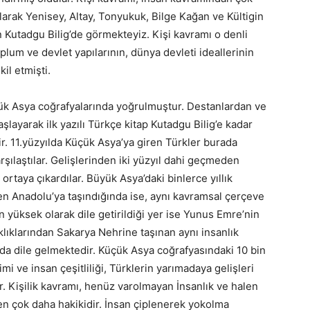
olarak Yenisey, Altay, Tonyukuk, Bilge Kağan ve Kültigin
n Kutadgu Bilig’de görmekteyiz. Kişi kavramı o denli
toplum ve devlet yapılarının, dünya devleti ideallerinin
il etmişti.
ük Asya coğrafyalarında yoğrulmuştur. Destanlardan ve
layarak ilk yazılı Türkçe kitap Kutadgu Bilig’e kadar
r. 11.yüzyılda Küçük Asya’ya giren Türkler burada
karşılaştılar. Gelişlerinden iki yüzyıl dahi geçmeden
rtaya çıkardılar. Büyük Asya’daki binlerce yıllık
n Anadolu’ya taşındığında ise, aynı kavramsal çerçeve
n yüksek olarak dile getirildiği yer ise Yunus Emre’nin
aklıklarından Sakarya Nehrine taşınan aynı insanlık
us’da dile gelmektedir. Küçük Asya coğrafyasındaki 10 bin
imi ve insan çeşitliliği, Türklerin yarımadaya gelişleri
r. Kişilik kavramı, henüz varolmayan İnsanlık ve halen
 çok daha hakikidir. İnsan çiplenerek yokolma