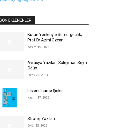
SON EKLENENLER
Bütün Yönleriyle Sömürgecilik,
Prof Dr Azmi Özcan
Kasım 15, 2023
Avrasya Yazıları, Süleyman Seyfi
Öğün
Ocak 26, 2023
Levend’name Şiirler
Kasım 17, 2022
Strateji Yazıları
Eylül 15, 2022