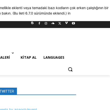
nellikle eklenti veya temadaki bazı kodların çok erken çalıştığının bir
bakın. (Bu ileti 6.7.0 sürümünde eklendi.) in
ALERI
KITAP AL
LANGUAGES
TWITTER
weets by agaoglulevent