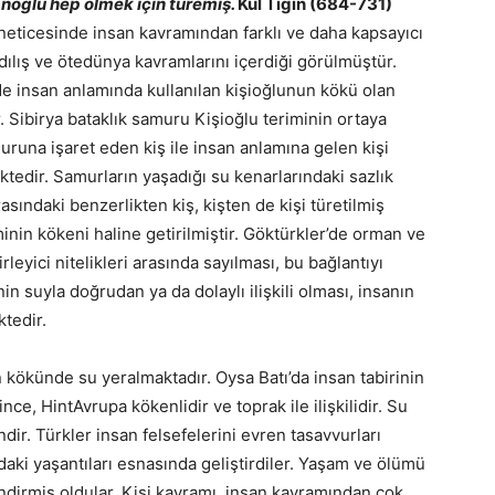
anoğlu hep ölmek için türemiş.
Kül Tigin (684-731)
sı neticesinde insan kavramından farklı ve daha kapsayıcı
adılış ve ötedünya kavramlarını içerdiği görülmüştür.
de insan anlamında kullanılan kişioğlunun kökü olan
. Sibirya bataklık samuru Kişioğlu teriminin ortaya
muruna işaret eden kiş ile insan anlamına gelen kişi
dir. Samurların yaşadığı su kenarlarındaki sazlık
asındaki benzerlikten kiş, kişten de kişi türetilmiş
minin kökeni haline getirilmiştir. Göktürkler’de orman ve
leyici nitelikleri arasında sayılması, bu bağlantıyı
n suyla doğrudan ya da dolaylı ilişkili olması, insanın
tedir.
n kökünde su yeralmaktadır. Oysa Batı’da insan tabirinin
nce, HintAvrupa kökenlidir ve toprak ile ilişkilidir. Su
ndir. Türkler insan felsefelerini evren tasavvurları
daki yaşantıları esnasında geliştirdiler. Yaşam ve ölümü
lendirmiş oldular. Kişi kavramı, insan kavramından çok