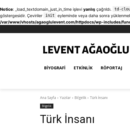
Notice
: _load_textdomain_just_in_time işlevi
yanlış
çağrıldı.
td-clo
göstergesidir. Çeviriler
init
eyleminde veya daha sonra yüklenmelidir
/var/www/vhosts/agaoglulevent.com/httpdocs/wp-includes/fun
BIYOGRAFI
ETKINLIK
RÖPORTAJ
Ana Sayfa
Yazılar
Bilgelik
Türk İnsanı
Bilgelik
Türk İnsanı