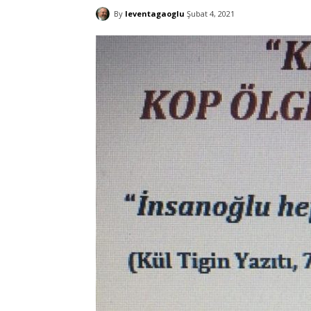
By
leventagaoglu
Şubat 4, 2021