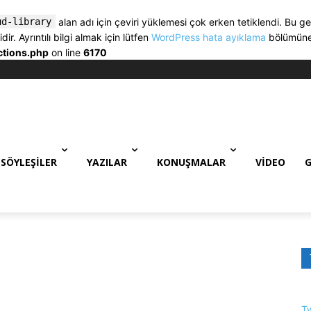
ud-library
alan adı için çeviri yüklemesi çok erken tetiklendi. Bu ge
. Ayrıntılı bilgi almak için lütfen
WordPress hata ayıklama
bölümüne 
ctions.php
on line
6170
SÖYLEŞILER
YAZILAR
KONUŞMALAR
VIDEO
G
T