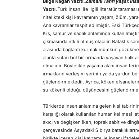
Bilge Kağan Yazıtı.
Zamanı Tanrı yaşar. İns
Yazıtı.
Türk İnsanı ile ilgili literatür tarama
nitelikteki kişi kavramının yaşam, ölüm, yar
Ana kavramlar tespit edilmiştir. Eski Türkçe
Kiş, samur ve sadak anlamında kullanılmıştır
çıkmasında etkili olmuş olabilir. Bataklık sa
arasında bağlantı kurmak mümkün gözükmekte
alanla suları bol bir ormanda yaşayan halk ar
olmalıdır. Böylelikle yaşama alanı insan teri
ırmakların yerleşim yerinin ya da yurdun belir
güçlendirmektedir. Ayrıca, köken efsanelerini
su kökenli olduğu düşüncesini güçlendirmek
Türklerde insan anlamına gelen kişi tabirini
karşılığı olarak kullanılan human kelimesi lati
akıcı ve değişken iken, toprak sabit ve dingi
çerçevesinde Asya’daki Sibirya bataklıkların
birlikte içeren Kişi kavramı ile insanı ifade