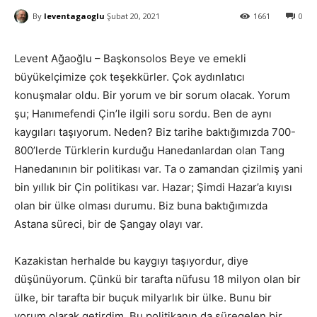
By
leventagaoglu
Şubat 20, 2021
1661
0
Levent Ağaoğlu – Başkonsolos Beye ve emekli
büyükelçimize çok teşekkürler. Çok aydınlatıcı
konuşmalar oldu. Bir yorum ve bir sorum olacak. Yorum
şu; Hanımefendi Çin’le ilgili soru sordu. Ben de aynı
kaygıları taşıyorum. Neden? Biz tarihe baktığımızda 700-
800’lerde Türklerin kurduğu Hanedanlardan olan Tang
Hanedanının bir politikası var. Ta o zamandan çizilmiş yani
bin yıllık bir Çin politikası var. Hazar; Şimdi Hazar’a kıyısı
olan bir ülke olması durumu. Biz buna baktığımızda
Astana süreci, bir de Şangay olayı var.
Kazakistan herhalde bu kaygıyı taşıyordur, diye
düşünüyorum. Çünkü bir tarafta nüfusu 18 milyon olan bir
ülke, bir tarafta bir buçuk milyarlık bir ülke. Bunu bir
yorum olarak getirdim. Bu politikanın da süregelen bir