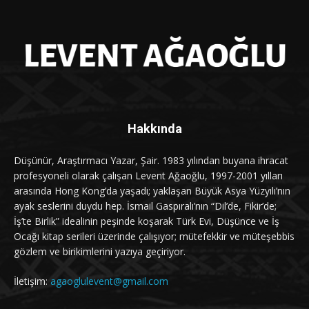
Hakkında
Düşünür, Araştırmacı Yazar, Şair. 1983 yılından buyana ihracat
profesyoneli olarak çalışan Levent Ağaoğlu, 1997-2001 yılları
arasında Hong Kong’da yaşadı; yaklaşan Büyük Asya Yüzyılı’nın
ayak seslerini duydu hep. İsmail Gaspıralı’nın “Dil’de, Fikir’de;
İş’te Birlik” idealinin peşinde koşarak Türk Evi, Düşünce ve İş
Ocağı kitap serileri üzerinde çalışıyor; mütefekkir ve müteşebbis
gözlem ve birikimlerini yazıya geçiriyor.
İletişim:
agaoglulevent@gmail.com