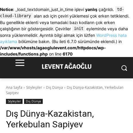
Notice
: _load_textdomain_just_in_time işlevi
yanlış
çağrıldı.
td-
cloud-library
alan adı için çeviri yüklemesi çok erken tetiklendi.
Bu genellikle eklenti veya temadaki bazı kodların çok erken
çalıştığının bir göstergesidir. Çeviriler
init
eyleminde veya daha
sonra yüklenmelidir. Ayrıntılı bilgi almak için lütfen
WordPress hata
ayıklama
bölümüne bakın. (Bu ileti 6.7.0 sürümünde eklendi.) in
/var/www/vhosts/agaoglulevent.com/httpdocs/wp-
includes/functions.php
on line
6170
Ana Sayfa
Söyleşiler
Dış Dünya
Dış Dünya-Kazakistan, Yerkebulan
Sapiyev
Söyleşiler
Dış Dünya
Dış Dünya-Kazakistan,
Yerkebulan Sapiyev