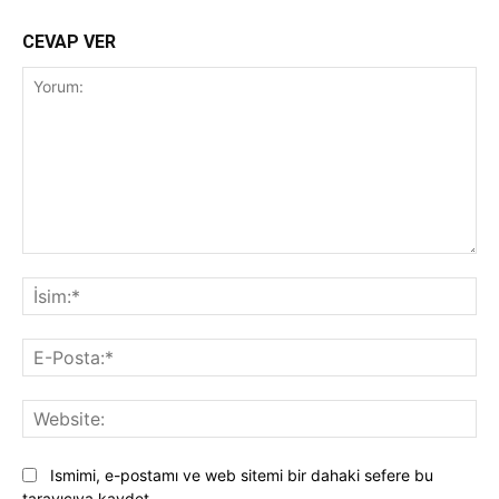
CEVAP VER
Yorum:
İsi
E-
Pos
Web
Ismimi, e-postamı ve web sitemi bir dahaki sefere bu
tarayıcıya kaydet.