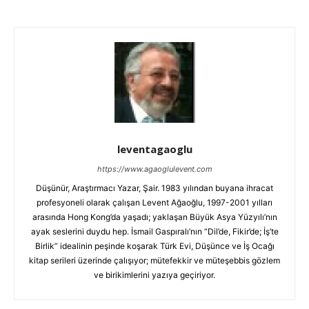
leventagaoglu
https://www.agaoglulevent.com
Düşünür, Araştırmacı Yazar, Şair. 1983 yılından buyana ihracat
profesyoneli olarak çalışan Levent Ağaoğlu, 1997-2001 yılları
arasında Hong Kong’da yaşadı; yaklaşan Büyük Asya Yüzyılı’nın
ayak seslerini duydu hep. İsmail Gaspıralı’nın “Dil’de, Fikir’de; İş’te
Birlik” idealinin peşinde koşarak Türk Evi, Düşünce ve İş Ocağı
kitap serileri üzerinde çalışıyor; mütefekkir ve müteşebbis gözlem
ve birikimlerini yazıya geçiriyor.