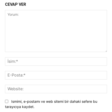
CEVAP VER
Yorum:
İsi
E-
Pos
Web
Ismimi, e-postamı ve web sitemi bir dahaki sefere bu
tarayıcıya kaydet.