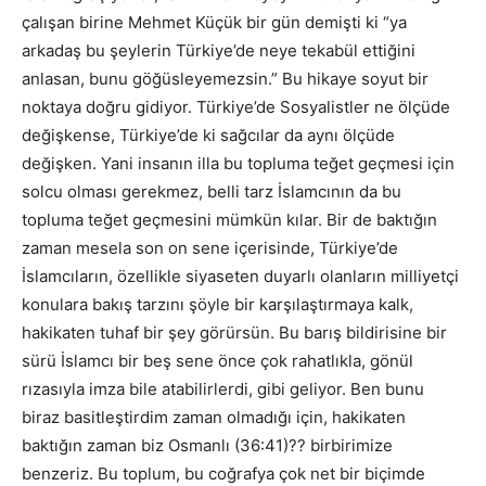
çalışan birine Mehmet Küçük bir gün demişti ki “ya
arkadaş bu şeylerin Türkiye’de neye tekabül ettiğini
anlasan, bunu göğüsleyemezsin.” Bu hikaye soyut bir
noktaya doğru gidiyor. Türkiye’de Sosyalistler ne ölçüde
değişkense, Türkiye’de ki sağcılar da aynı ölçüde
değişken. Yani insanın illa bu topluma teğet geçmesi için
solcu olması gerekmez, belli tarz İslamcının da bu
topluma teğet geçmesini mümkün kılar. Bir de baktığın
zaman mesela son on sene içerisinde, Türkiye’de
İslamcıların, özellikle siyaseten duyarlı olanların milliyetçi
konulara bakış tarzını şöyle bir karşılaştırmaya kalk,
hakikaten tuhaf bir şey görürsün. Bu barış bildirisine bir
sürü İslamcı bir beş sene önce çok rahatlıkla, gönül
rızasıyla imza bile atabilirlerdi, gibi geliyor. Ben bunu
biraz basitleştirdim zaman olmadığı için, hakikaten
baktığın zaman biz Osmanlı (36:41)?? birbirimize
benzeriz. Bu toplum, bu coğrafya çok net bir biçimde