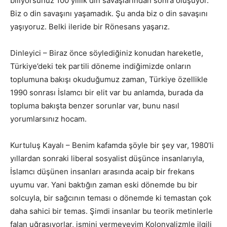
biliyorsunuz 100 yıllık din savaşlarından sonra oluşuyor.
Biz o din savaşını yaşamadık. Şu anda biz o din savaşını
yaşıyoruz. Belki ileride bir Rönesans yaşarız.
Dinleyici – Biraz önce söylediğiniz konudan hareketle,
Türkiye’deki tek partili döneme indiğimizde onların
toplumuna bakışı okuduğumuz zaman, Türkiye özellikle
1990 sonrası İslamcı bir elit var bu anlamda, burada da
topluma bakışta benzer sorunlar var, bunu nasıl
yorumlarsınız hocam.
Kurtuluş Kayalı – Benim kafamda şöyle bir şey var, 1980’li
yıllardan sonraki liberal sosyalist düşünce insanlarıyla,
İslamcı düşünen insanları arasında acaip bir frekans
uyumu var. Yani baktığın zaman eski dönemde bu bir
solcuyla, bir sağcının teması o dönemde ki temastan çok
daha sahici bir temas. Şimdi insanlar bu teorik metinlerle
falan uğraşıyorlar, ismini vermeyeyim Kolonyalizmle ilgili