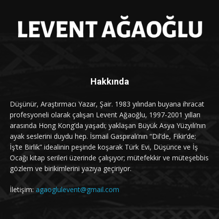
Hakkında
Düşünür, Araştırmacı Yazar, Şair. 1983 yılından buyana ihracat
profesyoneli olarak çalışan Levent Ağaoğlu, 1997-2001 yılları
arasında Hong Kong’da yaşadı; yaklaşan Büyük Asya Yüzyılı’nın
ayak seslerini duydu hep. İsmail Gaspıralı’nın “Dil’de, Fikir’de;
İş’te Birlik” idealinin peşinde koşarak Türk Evi, Düşünce ve İş
Ocağı kitap serileri üzerinde çalışıyor; mütefekkir ve müteşebbis
gözlem ve birikimlerini yazıya geçiriyor.
İletişim:
agaoglulevent@gmail.com