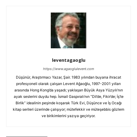
leventagaoglu
https://www.agaoglulevent.com
Düşünür, Araştırmacı Yazar, Şair. 1983 yılından buyana ihracat
profesyoneli olarak çalışan Levent Ağaoğlu, 1997-2001 yılları
arasında Hong Kong’da yaşadı; yaklaşan Büyük Asya Yüzyılı’nın
ayak seslerini duydu hep. İsmail Gaspıralı’nın “Dil’de, Fikir’de; İş’te
Birlik” idealinin peşinde koşarak Türk Evi, Düşünce ve İş Ocağı
kitap serileri üzerinde çalışıyor; mütefekkir ve müteşebbis gözlem
ve birikimlerini yazıya geçiriyor.