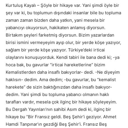
Kurtuluş Kayalı – Şöyle bir hikaye var. Yani şimdi öyle bir
şey var ki, bu toplumun dışındaki insanlar bile bu topluma
zaman zaman bizden daha yatkın, yani mesela bir
yabancıyı okuyorsun, hakikaten anlamış diyorsun.
Birtakım şeyleri farketmiş diyorsun. Bizim yazarlardan
birisi ismini vermeyeyim ayıp olur, bir yerde köşe yazıyor,
sağlam bir yerde köşe yazıyor. Türkiye’deki irticai
olaylarını konuşuyorduk. Kendi tabiri ile bana dedi ki; -ya
hoca bak, bu gavurlar “irticai hareketlerine” bizim
Kemalistlerden daha insaflı bakıyorlar- dedi. -Ne diyeyim
haklısın- dedim. Ama dedim; -bu gavurlar, bu “kemalist
harekete” de sizin baktığınızdan daha insaflı bakıyor-
dedim. Yani şimdi bu topluma yabancı olmanın haklı
tarafları vardır, mesela çok ilginç bir hikaye söyleyeyim.
Bu Dergah Yayınları’nın sahibi Asım dedi ki, ilginç bir
hikaye bu “Bir Fransız geldi. Beş Şehir’i geziyor. Ahmet
Hamdi Tanpınar’ın gezdiği Beş Şehir’i. Fransız Beş