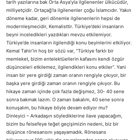
tarih yazılarına bak Orta Asya’yla ilgilenenler ülkücüdür,
milliyetçidir. Ortaçağ’la ilgilenenler çoğu İslamcıdır. Yakın
döneme kadar, geri dönemle ilgilenenlerin hepsi de
modernleşmecidir, Kemalisttir. Türkiye’deki insanların
beyni inceledikleri yazdıkları mevzu etkilemiyor.
Türkiye’de insanların ilgilendiği konu beyinlerini etkiliyor.
Kemal Tahir’in hoş bir sözü var, “Türkiye farklı bir
memleket, bizim entelektüellerin kafasını kendi özgür
düşünceleri etkilemez, ilgilendikleri konu etkiler”. Yani
insan bir yere girdiği zaman oranın rengiyle çıkıyor, bir
başka yere girdiği zaman oranın rengiyle çıkıyor. Bu
hikaye zaman içinde çok fazla değişmez, 30- 40 sene
sonra bakmak lazım. O zaman bakalım, 40 sene sonra
konuşalım, bu hikaye böyle devam ediyor mu?
Dinleyici – Arkadaşın söylediklerine ilave yapacağım,
bizim bu felsefeye teğet geçişimizin nedeni, biz bir
düşünce rönesansını yaşayamadık. Rönesans