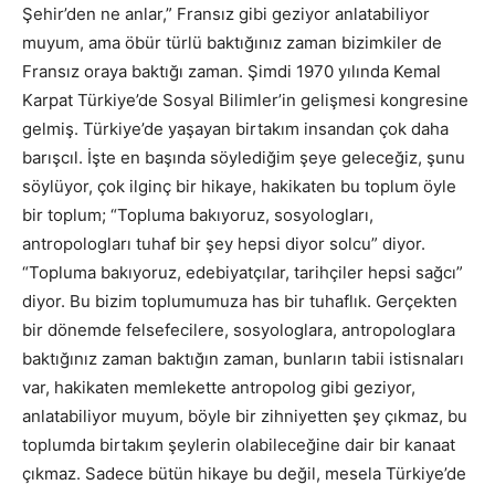
Şehir’den ne anlar,” Fransız gibi geziyor anlatabiliyor
muyum, ama öbür türlü baktığınız zaman bizimkiler de
Fransız oraya baktığı zaman. Şimdi 1970 yılında Kemal
Karpat Türkiye’de Sosyal Bilimler’in gelişmesi kongresine
gelmiş. Türkiye’de yaşayan birtakım insandan çok daha
barışcıl. İşte en başında söylediğim şeye geleceğiz, şunu
söylüyor, çok ilginç bir hikaye, hakikaten bu toplum öyle
bir toplum; “Topluma bakıyoruz, sosyologları,
antropologları tuhaf bir şey hepsi diyor solcu” diyor.
“Topluma bakıyoruz, edebiyatçılar, tarihçiler hepsi sağcı”
diyor. Bu bizim toplumumuza has bir tuhaflık. Gerçekten
bir dönemde felsefecilere, sosyologlara, antropologlara
baktığınız zaman baktığın zaman, bunların tabii istisnaları
var, hakikaten memlekette antropolog gibi geziyor,
anlatabiliyor muyum, böyle bir zihniyetten şey çıkmaz, bu
toplumda birtakım şeylerin olabileceğine dair bir kanaat
çıkmaz. Sadece bütün hikaye bu değil, mesela Türkiye’de