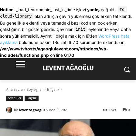
Notice
: _load_textdomain_just_in_time işlevi
yanlış
çağrıldı.
td-
cloud-library
alan adı için çeviri yüklemesi çok erken tetiklendi.
Bu genellikle eklenti veya temadaki bazı kodların çok erken
çalıştığının bir göstergesidir. Çeviriler
init
eyleminde veya daha
sonra yüklenmelidir. Ayrıntılı bilgi almak için lütfen
WordPress hata
ayıklama
bölümüne bakın. (Bu ileti 6.7.0 sürümünde eklendi.) in
/var/www/vhosts/agaoglulevent.com/httpdocs/wp-
includes/functions.php
on line
6170
Ana Sayfa
Söyleşiler
Bilgelik
Söyleşiler
Bilgelik
By
leventagaoglu
Şubat 18, 2021
1349
0