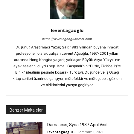
leventagaoglu
https://www.agaoglulevent.com
Düşünür, Araştırmacı Yazar, Şair. 1983 yılından buyana ihracat
profesyoneli olarak çalışan Levent Ağaoğlu, 1997-2001 yılları
arasında Hong Kong’da yaşadı; yaklaşan Büyük Asya Yüzyılı’nın
ayak seslerini duydu hep. İsmail Gaspıralı’nın “Dil’de, Fikir’de; İş’te
Birlik” idealinin peşinde koşarak Türk Evi, Düşünce ve İş Ocağı
kitap serileri üzerinde çalışıyor; mütefekkir ve müteşebbis gözlem
ve birikimlerini yazıya geçiriyor.
Benzer Makaleler
Damascus, Syria 1987 April Visit
leventagaoglu
-
Temmuz 1, 2021