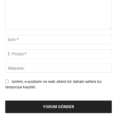
Yorum:
İsi
E-
Pos
Web
Ismimi, e-postamı ve web sitemi bir dahaki sefere bu
tarayıcıya kaydet.