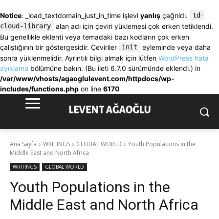
Notice
: _load_textdomain_just_in_time işlevi
yanlış
çağrıldı.
td-
cloud-library
alan adı için çeviri yüklemesi çok erken tetiklendi.
Bu genellikle eklenti veya temadaki bazı kodların çok erken
çalıştığının bir göstergesidir. Çeviriler
init
eyleminde veya daha
sonra yüklenmelidir. Ayrıntılı bilgi almak için lütfen
WordPress hata
ayıklama
bölümüne bakın. (Bu ileti 6.7.0 sürümünde eklendi.) in
/var/www/vhosts/agaoglulevent.com/httpdocs/wp-
includes/functions.php
on line
6170
Ana Sayfa
WRITINGS
GLOBAL WORLD
Youth Populations in the
Middle East and North Africa
WRITINGS
GLOBAL WORLD
Youth Populations in the
Middle East and North Africa