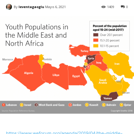
By
leventagaoglu
Mayıs 6, 2021
1409
0
https://www.weforum.org/agenda/2019/04/the-middle-