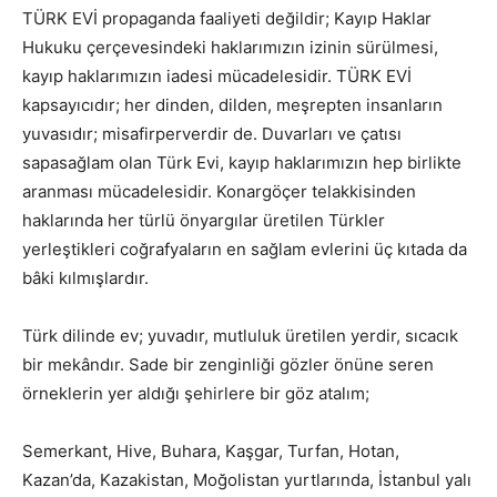
TÜRK EVİ propaganda faaliyeti değildir; Kayıp Haklar
Hukuku çerçevesindeki haklarımızın izinin sürülmesi,
kayıp haklarımızın iadesi mücadelesidir. TÜRK EVİ
kapsayıcıdır; her dinden, dilden, meşrepten insanların
yuvasıdır; misafirperverdir de. Duvarları ve çatısı
sapasağlam olan Türk Evi, kayıp haklarımızın hep birlikte
aranması mücadelesidir. Konargöçer telakkisinden
haklarında her türlü önyargılar üretilen Türkler
yerleştikleri coğrafyaların en sağlam evlerini üç kıtada da
bâki kılmışlardır.
Türk dilinde ev; yuvadır, mutluluk üretilen yerdir, sıcacık
bir mekândır. Sade bir zenginliği gözler önüne seren
örnekle­rin yer aldığı şehirlere bir göz atalım;
Semerkant, Hive, Buhara, Kaşgar, Turfan, Hotan,
Kazan’da, Kazakistan, Moğolistan yurt­larında, İstanbul yalı