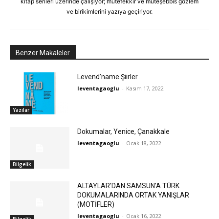
kitap serileri üzerinde çalışıyor; mütefekkir ve müteşebbis gözlem
ve birikimlerini yazıya geçiriyor.
Benzer Makaleler
Levend’name Şiirler
leventagaoglu
-
Kasım 17, 2022
Yazılar
Dokumalar, Yenice, Çanakkale
leventagaoglu
-
Ocak 18, 2022
Bilgelik
ALTAYLAR’DAN SAMSUN’A TÜRK
DOKUMALARINDA ORTAK YANIŞLAR
(MOTİFLER)
leventagaoglu
-
Ocak 16, 2022