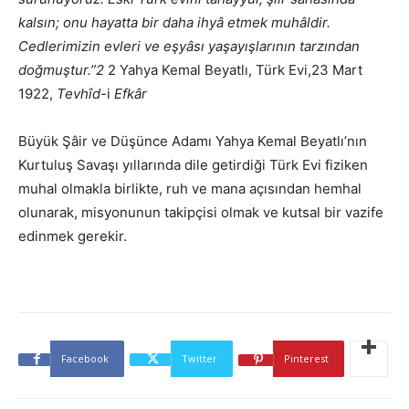
kalsın; onu hayatta bir daha ihyâ etmek muhâldir.
Cedlerimizin evleri ve eşyâsı yaşayışlarının tarzından
doğmuştur.”2
2 Yahya Kemal Beyatlı, Türk Evi,23 Mart
1922,
Tevhîd
-i
Efkâr
Büyük Şâir ve Düşünce Adamı Yahya Kemal Beyatlı’nın
Kurtuluş Savaşı yıllarında dile getirdiği Türk Evi fiziken
muhal olmakla birlikte, ruh ve mana açısından hemhal
olunarak, mis­yonunun takipçisi olmak ve kutsal bir vazife
edinmek gerekir.
Facebook
Twitter
Pinterest