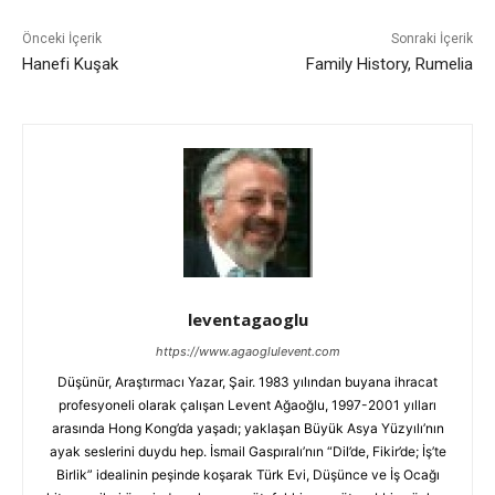
Önceki İçerik
Sonraki İçerik
Hanefi Kuşak
Family History, Rumelia
leventagaoglu
https://www.agaoglulevent.com
Düşünür, Araştırmacı Yazar, Şair. 1983 yılından buyana ihracat
profesyoneli olarak çalışan Levent Ağaoğlu, 1997-2001 yılları
arasında Hong Kong’da yaşadı; yaklaşan Büyük Asya Yüzyılı’nın
ayak seslerini duydu hep. İsmail Gaspıralı’nın “Dil’de, Fikir’de; İş’te
Birlik” idealinin peşinde koşarak Türk Evi, Düşünce ve İş Ocağı