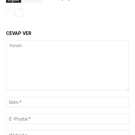
Bilgelik
CEVAP VER
Yorum:
İsi
E-
Pos
Web