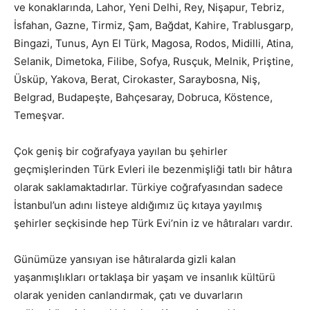
ve konaklarında, Lahor, Yeni Delhi, Rey, Nişapur, Tebriz,
İsfahan, Gazne, Tirmiz, Şam, Bağdat, Kahire, Trablusgarp,
Bingazi, Tunus, Ayn El Türk, Magosa, Rodos, Mi­dilli, Atina,
Selanik, Dimetoka, Filibe, Sofya, Rusçuk, Melnik, Priştine,
Üsküp, Yakova, Berat, Cirokaster, Saraybosna, Niş,
Belgrad, Budapeşte, Bahçesaray, Dobruca, Köstence,
Temeşvar.
Çok geniş bir coğrafyaya yayılan bu şehirler
geçmişlerinden Türk Evleri ile bezenmişliği tatlı bir hâtıra
olarak saklamaktadırlar. Türkiye coğrafyasından sadece
İstanbul’un adını listeye aldı­ğımız üç kıtaya yayılmış
şehirler seçkisinde hep Türk Evi’nin iz ve hâtıraları vardır.
Günümüze yansıyan ise hâtıralarda gizli kalan
yaşanmışlıkları ortaklaşa bir yaşam ve insanlık kültürü
olarak yeniden canlan­dırmak, çatı ve duvarların