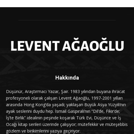
Hakkında
Düşünür, Araştırmacı Yazar, Şair. 1983 yılından buyana ihracat
profesyoneli olarak çalışan Levent Ağaoğlu, 1997-2001 yılları
arasında Hong Kong’da yaşadı; yaklaşan Büyük Asya Yüzyılı’nın
ayak seslerini duydu hep. İsmail Gaspıralı’nın “Dil’de, Fikir’de;
İş’te Birlik” idealinin peşinde koşarak Türk Evi, Düşünce ve İş
Ocağı kitap serileri üzerinde çalışıyor; mütefekkir ve müteşebbis
gözlem ve birikimlerini yazıya geçiriyor.