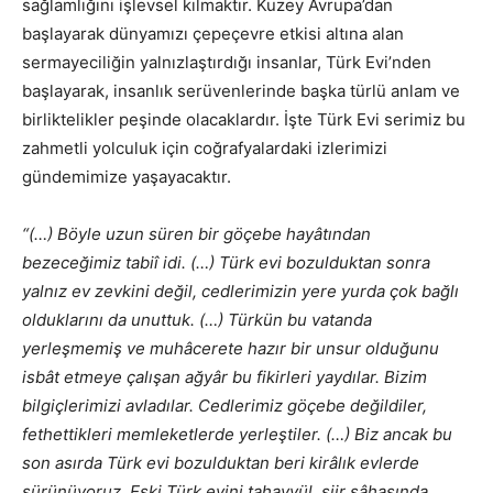
sağlamlığını işlevsel kılmaktır. Kuzey Avrupa’dan
başlayarak dünyamızı çepeçevre etkisi altına alan
sermayeciliğin yalnızlaştırdığı insanlar, Türk Evi’nden
başlaya­rak, insanlık serüvenlerinde başka türlü anlam ve
birliktelikler peşinde olacaklardır. İşte Türk Evi serimiz bu
zahmetli yolculuk için coğrafyalardaki izlerimizi
gündemimize yaşayacaktır.
“(…) Böyle uzun süren bir göçebe hayâtından
bezeceğimiz tabiî idi. (…) Türk evi bozulduktan sonra
yalnız ev zevkini değil, cedlerimizin yere yurda çok bağlı
olduklarını da unuttuk. (…) Türkün bu vatanda
yerleşmemiş ve muhâcerete hazır bir unsur olduğunu
isbât etmeye çalışan ağyâr bu fikirleri yaydılar. Bizim
bilgiçlerimizi avladılar. Cedlerimiz göçebe değildiler,
fethettikleri memleketlerde yerleştiler. (…) Biz ancak bu
son asırda Türk evi bozulduktan beri kirâlık evlerde
sürünüyoruz. Eski Türk evini tahayyül, şiir sâhasında