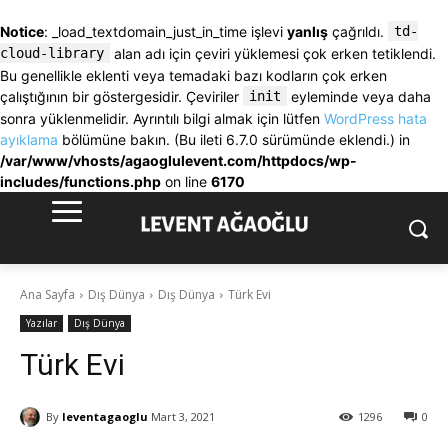
Notice
: _load_textdomain_just_in_time işlevi
yanlış
çağrıldı.
td-
cloud-library
alan adı için çeviri yüklemesi çok erken tetiklendi.
Bu genellikle eklenti veya temadaki bazı kodların çok erken
çalıştığının bir göstergesidir. Çeviriler
init
eyleminde veya daha
sonra yüklenmelidir. Ayrıntılı bilgi almak için lütfen
WordPress hata
ayıklama
bölümüne bakın. (Bu ileti 6.7.0 sürümünde eklendi.) in
/var/www/vhosts/agaoglulevent.com/httpdocs/wp-
includes/functions.php
on line
6170
Ana Sayfa
Dış Dünya
Dış Dünya
Türk Evi
Yazılar
Dış Dünya
Türk Evi
By
leventagaoglu
Mart 3, 2021
1296
0