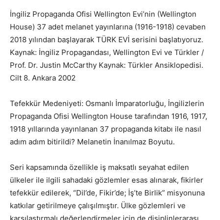
İngiliz Propaganda Ofisi Wellington Evi’nin (Wellington
House) 37 adet melanet yayınlarına (1916-1918) cevaben
2018 yılından başlayarak TÜRK EVİ serisini başlatıyoruz.
Kaynak: İngiliz Propagandası, Wellington Evi ve Türkler /
Prof. Dr. Justin McCarthy Kaynak: Türkler Ansiklopedisi.
Cilt 8. Ankara 2002
Tefekkür Medeniyeti: Osmanlı İmparatorluğu, İngilizlerin
Propaganda Ofisi Wellington House tarafından 1916, 1917,
1918 yıllarında yayınlanan 37 propaganda kitabı ile nasıl
adım adım bitirildi? Melanetin İnanılmaz Boyutu.
Seri kapsamında özellikle iş maksatlı seyahat edilen
ülkeler ile ilgili sahadaki gözlemler esas alınarak, fikirler
tefekkür edilerek, “Dil’de, Fikir’de; İş’te Birlik” misyonuna
katkılar getirilmeye çalışılmıştır. Ülke gözlemleri ve
karşılaştırmalı değerlendirme­ler için de disiplinlerarası