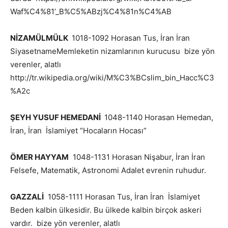
Waf%C4%81’_B%C5%ABzj%C4%81n%C4%AB
NİZAMÜLMÜLK
1018-1092 Horasan Tus, İran İran
SiyasetnameMemleketin nizamlarının kurucusu bize yön
verenler, alatlı
http://tr.wikipedia.org/wiki/M%C3%BCslim_bin_Hacc%C3
%A2c
ŞEYH YUSUF HEMEDANİ
1048-1140 Horasan Hemedan,
İran, İran İslamiyet “Hocaların Hocası”
ÖMER HAYYAM
1048-1131 Horasan Nişabur, İran İran
Felsefe, Matematik, Astronomi Adalet evrenin ruhudur.
GAZZALİ
1058-1111 Horasan Tus, İran İran İslamiyet
Beden kalbin ülkesidir. Bu ülkede kalbin birçok askeri
vardır. bize yön verenler, alatlı