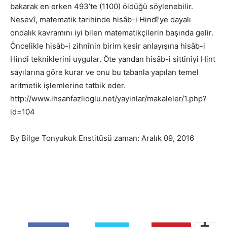
bakarak en erken 493’te (1100) öldüğü söylenebilir.
Nesevî, matematik tarihinde hisâb-i Hindî’ye dayalı
ondalık kavramını iyi bilen matematikçilerin başında gelir.
Öncelikle hisâb-i zihnînin birim kesir anlayışına hisâb-i
Hindî tekniklerini uygular. Öte yandan hisâb-i sittînîyi Hint
sayılarına göre kurar ve onu bu tabanla yapılan temel
aritmetik işlemlerine tatbik eder.
http://www.ihsanfazlioglu.net/yayinlar/makaleler/1.php?
id=104
By Bilge Tonyukuk Enstitüsü zaman: Aralık 09, 2016