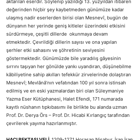
aktarılan eserdir. Söylenip yazıldığı 13. yüzyıldan itibaren
değerinden hiçbir şey kaybetmeden günümüze kadar
ulaşmış nadir eserlerden birisi olan Mesnevî, bugün de
dünyanın her yerinde geniş kitleler üzerindeki etkisini
sürdürmeye, çeşitli dillerde okunmaya devam
etmektedir. Çevrildiği dillerin sayısı ve ona yapılan
şerhler etki sahasını ve şöhretinin seviyesini
göstermektedir. Günümüzde bile yaradılış gâyesinin
sırrını taşıyan her gönülde yankı uyandıran, düşünebilme
kâbiliyetine sahip akılları tefekkür zirvelerinde dolaştıran
Mesnevî; Mevlânâ’nın vefatından 100 yıl sonra istinsah
edilmiş ve en eski yazmalardan biri olan Süleymaniye
Yazma Eser Kütüphanesi, Halet Efendi, 171 numarada
kayıtlı nüshanın tıpkıbasımı ile birlikte bu alanda uzman
Prof. Dr. Derya Örs – Prof. Dr. Hicabi Kırlangıç tarafından
çevrilerek yayıma hazırlanmıştır.
HACI BEKTAŞI VELİ
1209-1271 Horasan Nişabur, İran İran