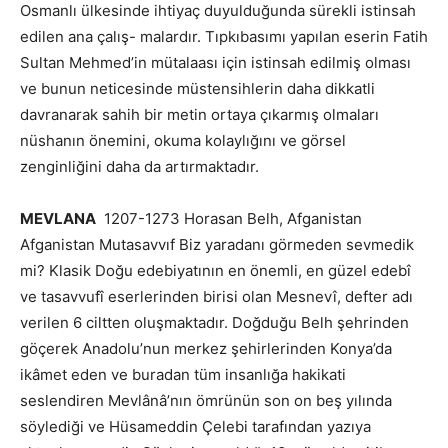
Osmanlı ülkesinde ihtiyaç duyulduğunda sürekli istinsah
edilen ana çalış- malardır. Tıpkıbasımı yapılan eserin Fatih
Sultan Mehmed’in mütalaası için istinsah edilmiş olması
ve bunun neticesinde müstensihlerin daha dikkatli
davranarak sahih bir metin ortaya çıkarmış olmaları
nüshanın önemini, okuma kolaylığını ve görsel
zenginliğini daha da artırmaktadır.
MEVLANA
1207-1273 Horasan Belh, Afganistan
Afganistan Mutasavvıf Biz yaradanı görmeden sevmedik
mi? Klasik Doğu edebiyatının en önemli, en güzel edebî
ve tasavvufî eserlerinden birisi olan Mesnevî, defter adı
verilen 6 ciltten oluşmaktadır. Doğduğu Belh şehrinden
göçerek Anadolu’nun merkez şehirlerinden Konya’da
ikâmet eden ve buradan tüm insanlığa hakikati
seslendiren Mevlânâ’nın ömrünün son on beş yılında
söylediği ve Hüsameddin Çelebi tarafından yazıya