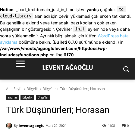
Notice
: _load_textdomain_just_in_time işlevi
yanlış
çağrıldı.
td-
cloud-library
alan adı için çeviri yüklemesi çok erken tetiklendi.
Bu genellikle eklenti veya temadaki bazı kodların çok erken
çalıştığının bir göstergesidir. Çeviriler
init
eyleminde veya daha
sonra yüklenmelidir. Ayrıntılı bilgi almak için lütfen
WordPress hata
ayıklama
bölümüne bakın. (Bu ileti 6.7.0 sürümünde eklendi.) in
/var/www/vhosts/agaoglulevent.com/httpdocs/wp-
includes/functions.php
on line
6170
Ana Sayfa
Bilgelik
Bilge’ler
Türk Düşünürleri; Horasan
Yazılar
Bilgelik
Bilge’ler
Türk Düşünürleri; Horasan
By
leventagaoglu
Mart 29, 2021
1608
0