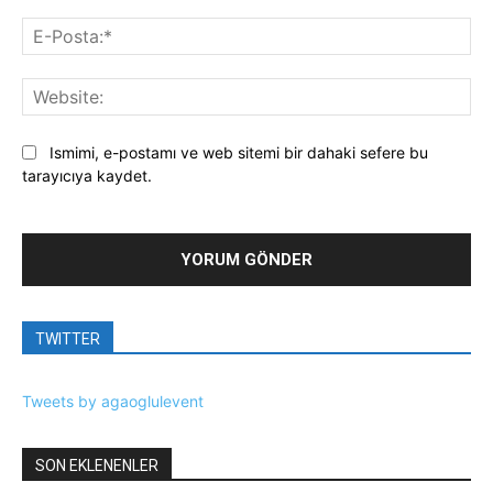
E-
Pos
Web
Ismimi, e-postamı ve web sitemi bir dahaki sefere bu
tarayıcıya kaydet.
TWITTER
Tweets by agaoglulevent
SON EKLENENLER