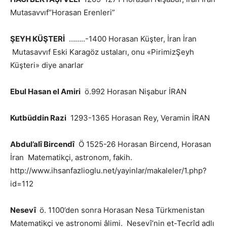
Mutasavvıf“Horasan Erenleri”
ŞEYH KÜŞTERİ
……..-1400 Horasan Küşter, İran İran
Mutasavvıf Eski Karagöz ustaları, onu «PirimizŞeyh
Küşteri» diye anarlar
Ebul Hasan el Amiri
ö.992 Horasan Nişabur İRAN
Kutbüddin Razi
1293-1365 Horasan Rey, Veramin İRAN
Abdul’alî Bircendî
Ö 1525-26 Horasan Bircend, Horasan
İran Matematikçi, astronom, fakih.
http://www.ihsanfazlioglu.net/yayinlar/makaleler/1.php?
id=112
Nesevî
ö. 1100’den sonra Horasan Nesa Türkmenistan
Matematikçi ve astronomi âlimi. Nesevî’nin et-Tecrîd adlı