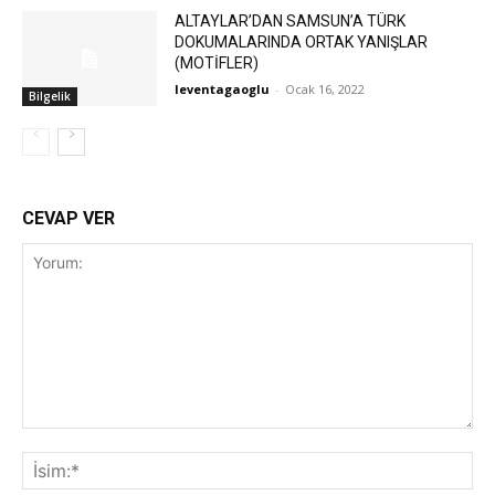
ALTAYLAR’DAN SAMSUN’A TÜRK
DOKUMALARINDA ORTAK YANIŞLAR
(MOTİFLER)
leventagaoglu
-
Ocak 16, 2022
Bilgelik
CEVAP VER
Yorum:
İsi