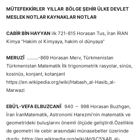
MÜTEFEKKİRLER YILLAR BÖLGE ŞEHİR ÜLKE DEVLET
MESLEK NOTLAR KAYNAKLAR NOTLAR
CABİR BİN HAYYAN
ilk 721-815 Horasan Tus, İran İRAN
Kimya “Hakim ol Kimyaya, hakim ol dünyaya”
MERUZÎ
………-869 Horasan Merv, Türkmenistan
Türkmenistan Matematik İlk trigonometrik rasyolar, sinüs,
kosinüs, konjant, kotanjant
https://en.wikipedia.org/wiki/Habash_al-Hasib_al-
Marwazi
EBÜ’L-VEFA ELBUZCANÎ
940 – 998 Horasan Buzhgan,
İran İranMatematik, Astronomi Harezmi’nin matematik ve
geometrideki buluşlarını önemli ölçüde geliştirdi.Özellikle
de geometri ile cebir arasındaki münasebetler üzerinde
durdu https://en.wikipedia.org/wiki/Ab%C5%AB_al-