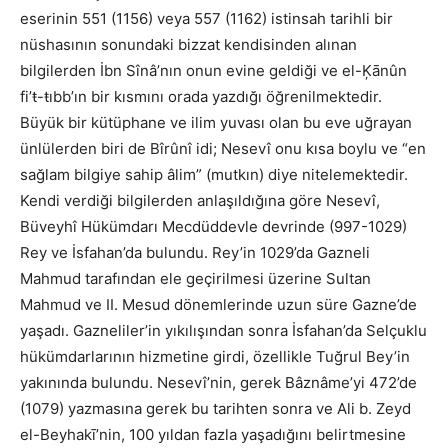
eserinin 551 (1156) veya 557 (1162) istinsah tarihli bir
nüshasının sonundaki bizzat kendisinden alınan
bilgilerden İbn Sînâ’nın onun evine geldiği ve el-Ķānûn
fi’ŧ-ŧıbb’ın bir kısmını orada yazdığı öğrenilmektedir.
Büyük bir kütüphane ve ilim yuvası olan bu eve uğrayan
ünlülerden biri de Bîrûnî idi; Nesevî onu kısa boylu ve “en
sağlam bilgiye sahip âlim” (mutkın) diye nitelemektedir.
Kendi verdiği bilgilerden anlaşıldığına göre Nesevî,
Büveyhî Hükümdarı Mecdüddevle devrinde (997-1029)
Rey ve İsfahan’da bulundu. Rey’in 1029’da Gazneli
Mahmud tarafından ele geçirilmesi üzerine Sultan
Mahmud ve II. Mesud dönemlerinde uzun süre Gazne’de
yaşadı. Gazneliler’in yıkılışından sonra İsfahan’da Selçuklu
hükümdarlarının hizmetine girdi, özellikle Tuğrul Bey’in
yakınında bulundu. Nesevî’nin, gerek Bâznâme’yi 472’de
(1079) yazmasına gerek bu tarihten sonra ve Ali b. Zeyd
el-Beyhakī’nin, 100 yıldan fazla yaşadığını belirtmesine