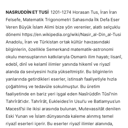
NASRUDDİN ET TUSİ
1201-1274 Horasan Tus, İran İran
Felsefe, Matematik Trigonometri Sahasında İlk Defa Eser
Veren Büyük İslam Alimi bize yön verenler, alatlı selçuklu
dönemi https://en.wikipedia.org/wiki/Nasir_al-Din_al-Tusi
Anadolu, İran ve Türkistan ortak kültür havzasındaki
bilginlerin, özellikle Semerkand matematik-astronomi
okulu mensuplarının katkılarıyla Osmanlı ilim hayatı; lisanî,
edebî, dinî ve kelamî ilimler yanında hikemî ve riyazî
alanda da seviyesini hızla yükseltmiştir. Bu bilginlerin
yanlarında getirdikleri eserler, istinsah faaliyetiyle hızla
çoğaltılmış ve tedavüle sokulmuştur. Bu üretim
faaliyetinde en bariz yeri işgal eden Nasîrüddîn Tûsî’nin
Tahrîrât’ıdır. Tahrîrât, Eukleides’in Usul’u ve Batlamyus’un
Macestî’si ile ikisi arasında bulunan, Mutevassitât denilen
Eski Yunan ve İslam dünyasında kaleme alınmış temel
riyazî eserleri içerir. Bu eserler riyazî ilimler alanında,