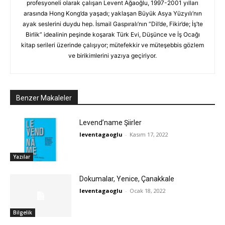
profesyoneli olarak çalışan Levent Ağaoğlu, 1997-2001 yılları
arasında Hong Kong’da yaşadı; yaklaşan Büyük Asya Yüzyılı’nın
ayak seslerini duydu hep. İsmail Gaspıralı’nın “Dil’de, Fikir’de; İş’te
Birlik” idealinin peşinde koşarak Türk Evi, Düşünce ve İş Ocağı
kitap serileri üzerinde çalışıyor; mütefekkir ve müteşebbis gözlem
ve birikimlerini yazıya geçiriyor.
Benzer Makaleler
Levend’name Şiirler
leventagaoglu
-
Kasım 17, 2022
Yazılar
Dokumalar, Yenice, Çanakkale
leventagaoglu
-
Ocak 18, 2022
Bilgelik