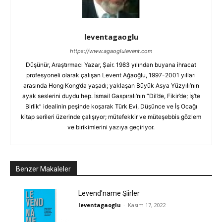
leventagaoglu
https://www.agaoglulevent.com
Düşünür, Araştırmacı Yazar, Şair. 1983 yılından buyana ihracat
profesyoneli olarak çalışan Levent Ağaoğlu, 1997-2001 yılları
arasında Hong Kong’da yaşadı; yaklaşan Büyük Asya Yüzyılı’nın
ayak seslerini duydu hep. İsmail Gaspıralı’nın “Dil’de, Fikir’de; İş’te
Birlik” idealinin peşinde koşarak Türk Evi, Düşünce ve İş Ocağı
kitap serileri üzerinde çalışıyor; mütefekkir ve müteşebbis gözlem
ve birikimlerini yazıya geçiriyor.
Benzer Makaleler
Levend’name Şiirler
leventagaoglu
-
Kasım 17, 2022