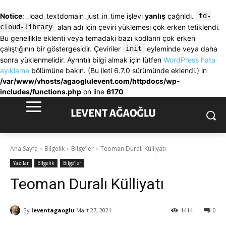
Notice
: _load_textdomain_just_in_time işlevi
yanlış
çağrıldı.
td-
cloud-library
alan adı için çeviri yüklemesi çok erken tetiklendi.
Bu genellikle eklenti veya temadaki bazı kodların çok erken
çalıştığının bir göstergesidir. Çeviriler
init
eyleminde veya daha
sonra yüklenmelidir. Ayrıntılı bilgi almak için lütfen
WordPress hata
ayıklama
bölümüne bakın. (Bu ileti 6.7.0 sürümünde eklendi.) in
/var/www/vhosts/agaoglulevent.com/httpdocs/wp-
includes/functions.php
on line
6170
Ana Sayfa
Bilgelik
Bilge’ler
Teoman Duralı Külliyatı
Yazılar
Bilgelik
Bilge’ler
Teoman Duralı Külliyatı
By
leventagaoglu
Mart 27, 2021
1414
0