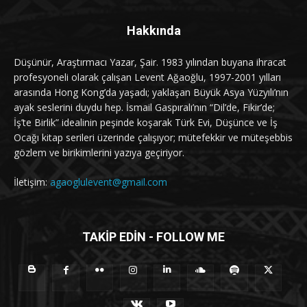
Hakkında
Düşünür, Araştırmacı Yazar, Şair. 1983 yılından buyana ihracat
profesyoneli olarak çalışan Levent Ağaoğlu, 1997-2001 yılları
arasında Hong Kong’da yaşadı; yaklaşan Büyük Asya Yüzyılı’nın
ayak seslerini duydu hep. İsmail Gaspıralı’nın “Dil’de, Fikir’de;
İş’te Birlik” idealinin peşinde koşarak Türk Evi, Düşünce ve İş
Ocağı kitap serileri üzerinde çalışıyor; mütefekkir ve müteşebbis
gözlem ve birikimlerini yazıya geçiriyor.
İletişim:
agaoglulevent@gmail.com
TAKİP EDİN - FOLLOW ME