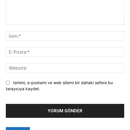
Yorum:
İsi
E-
Pos
Web
Ismimi, e-postamı ve web sitemi bir dahaki sefere bu
tarayıcıya kaydet.