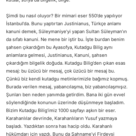
Şimdi bu nasıl oluyor? Bir mimari eser 550’de yapılıyor
İstanbul’da. Bunu yaptırtan Justinianus, Türkçe anlamı
kanuni demek, Süleymaniye’yi yapan Sultan Süleyman’ın
da sıfatı kanuni. Ne mene bir iştir bu. İşte burdan benim
şahsen çıkardığım bu Ayasofya, Kutadgu Bilig aynı
anlamlara gelmesi, Justinianus, Kanuni, şahsen
çıkardığım bilgelik doğuda. Kutadgu Bilig’den çıkan esas
mesaj: bu üzücü bir mesaj, çok üzücü bir mesaj bu.
Çünkü biz kendi kutadgu metinlerimizle bağımız kopmuş.
Burada verilen mesaj, yabancılaşma, biz yabancılaşmışız.
Şunları ben neden yanımda getirdim. Bana iki gün evvel
söylendiğinde konunun üzerinde düşünmeye başladım.
Bizim Kutadgu Bilig’imiz 1000 sayfayı aşkın bir eser.
Karahanlılar devrinde, Karahanlıların Yusuf yazmaya
başladı. Yazdıktan sonra has hacip oldu. Karahanlı
hükümdarı için yazdı. Bunu da Şahname’yi Firdevsi