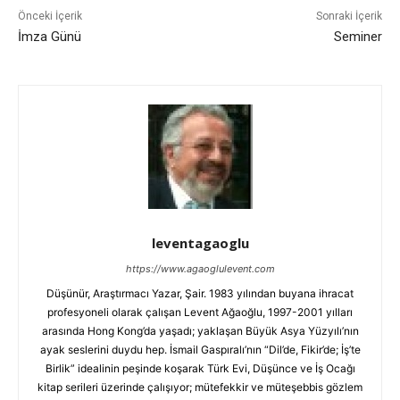
Önceki İçerik
Sonraki İçerik
İmza Günü
Seminer
leventagaoglu
https://www.agaoglulevent.com
Düşünür, Araştırmacı Yazar, Şair. 1983 yılından buyana ihracat
profesyoneli olarak çalışan Levent Ağaoğlu, 1997-2001 yılları
arasında Hong Kong’da yaşadı; yaklaşan Büyük Asya Yüzyılı’nın
ayak seslerini duydu hep. İsmail Gaspıralı’nın “Dil’de, Fikir’de; İş’te
Birlik” idealinin peşinde koşarak Türk Evi, Düşünce ve İş Ocağı
kitap serileri üzerinde çalışıyor; mütefekkir ve müteşebbis gözlem