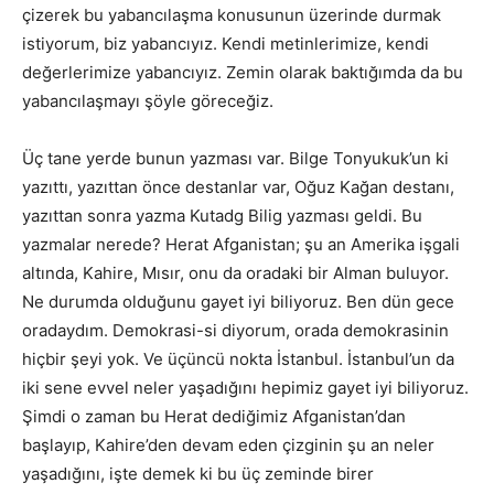
çizerek bu yabancılaşma konusunun üzerinde durmak
istiyorum, biz yabancıyız. Kendi metinlerimize, kendi
değerlerimize yabancıyız. Zemin olarak baktığımda da bu
yabancılaşmayı şöyle göreceğiz.
Üç tane yerde bunun yazması var. Bilge Tonyukuk’un ki
yazıttı, yazıttan önce destanlar var, Oğuz Kağan destanı,
yazıttan sonra yazma Kutadg Bilig yazması geldi. Bu
yazmalar nerede? Herat Afganistan; şu an Amerika işgali
altında, Kahire, Mısır, onu da oradaki bir Alman buluyor.
Ne durumda olduğunu gayet iyi biliyoruz. Ben dün gece
oradaydım. Demokrasi-si diyorum, orada demokrasinin
hiçbir şeyi yok. Ve üçüncü nokta İstanbul. İstanbul’un da
iki sene evvel neler yaşadığını hepimiz gayet iyi biliyoruz.
Şimdi o zaman bu Herat dediğimiz Afganistan’dan
başlayıp, Kahire’den devam eden çizginin şu an neler
yaşadığını, işte demek ki bu üç zeminde birer