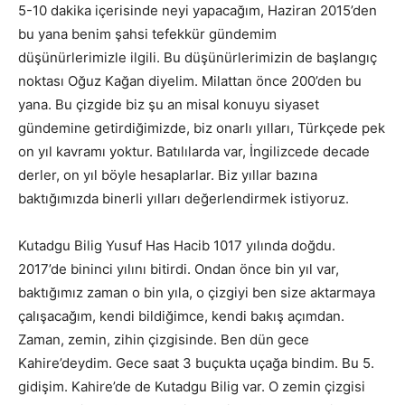
5-10 dakika içerisinde neyi yapacağım, Haziran 2015’den
bu yana benim şahsi tefekkür gündemim
düşünürlerimizle ilgili. Bu düşünürlerimizin de başlangıç
noktası Oğuz Kağan diyelim. Milattan önce 200’den bu
yana. Bu çizgide biz şu an misal konuyu siyaset
gündemine getirdiğimizde, biz onarlı yılları, Türkçede pek
on yıl kavramı yoktur. Batılılarda var, İngilizcede decade
derler, on yıl böyle hesaplarlar. Biz yıllar bazına
baktığımızda binerli yılları değerlendirmek istiyoruz.
Kutadgu Bilig Yusuf Has Hacib 1017 yılında doğdu.
2017’de bininci yılını bitirdi. Ondan önce bin yıl var,
baktığımız zaman o bin yıla, o çizgiyi ben size aktarmaya
çalışacağım, kendi bildiğimce, kendi bakış açımdan.
Zaman, zemin, zihin çizgisinde. Ben dün gece
Kahire’deydim. Gece saat 3 buçukta uçağa bindim. Bu 5.
gidişim. Kahire’de de Kutadgu Bilig var. O zemin çizgisi