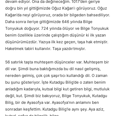
devam ediyor. Ona da değineceğim. 1017’den geriye
doğru bin yıl gittiğimizde Oğuz Kağan’ı görüyoruz. Oğuz
Kağan’da neyi görüyoruz, orada bir bilgeden bahsediliyor.
Daha sonra ileriye gittiğimizde 646 yılında Bilge
Tonyukuk doğuyor. 724 yılında ölüyor ve Bilge Tonyukuk
benim özellikle üzerinde çalıştığım düşünür ki ilk yazan
düşünürümüzdür. Yazıya ilk kez geçen, taşa hak etmiştir.
Haketmek tabiri kullanılır. Taşa yazdırtmıştır.
56 satırlık taşta muhteşem düşünceler var. Muhteşem bir
dil var. Şimdi buna baktığımızda bu dil nasıl gelişmiş,
nereden gelmiş, çok çok şaşırtıcı kullandığı dil. O zaman
bu şunu gösteriyor. İşte Kutadgu Bilig’de o zaten benim
anladığım kadarıyla, kutsal bilgi kut getiren bilgi, mutluluk
değil, kut. Şimdi biz bakıyoruz, Bilge Tonyukuk, Kutadgu
Bilig, bir de Ayasofya var. Ayasofya’nın anlamını ben
sonradan keşfettim. Kutadgu Bilig’le aynı şey. Aya aziz,
kutsal, sofya da bilgelik, bilge.