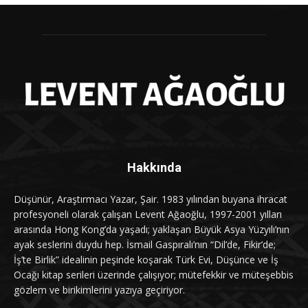
Hakkında
Düşünür, Araştırmacı Yazar, Şair. 1983 yılından buyana ihracat
profesyoneli olarak çalışan Levent Ağaoğlu, 1997-2001 yılları
arasında Hong Kong’da yaşadı; yaklaşan Büyük Asya Yüzyılı’nın
ayak seslerini duydu hep. İsmail Gaspıralı’nın “Dil’de, Fikir’de;
İş’te Birlik” idealinin peşinde koşarak Türk Evi, Düşünce ve İş
Ocağı kitap serileri üzerinde çalışıyor; mütefekkir ve müteşebbis
gözlem ve birikimlerini yazıya geçiriyor.