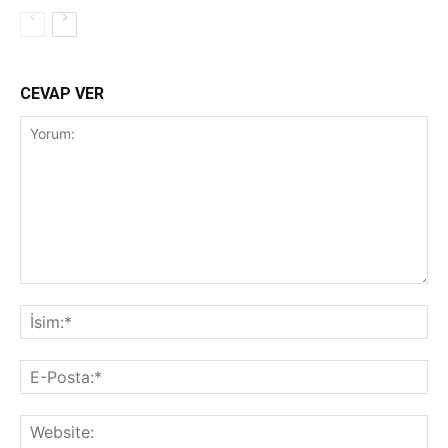
CEVAP VER
Yorum:
İsi
E-
Pos
Web