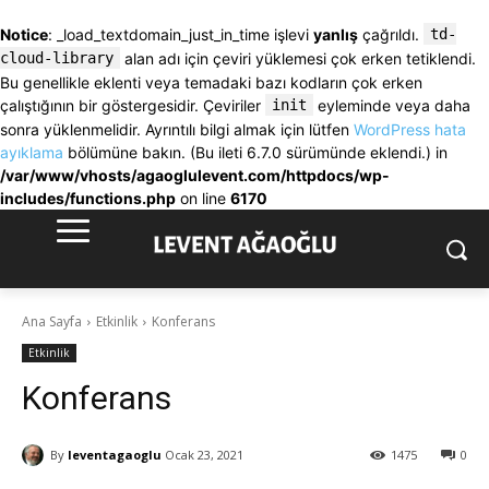
Notice
: _load_textdomain_just_in_time işlevi
yanlış
çağrıldı.
td-
cloud-library
alan adı için çeviri yüklemesi çok erken tetiklendi.
Bu genellikle eklenti veya temadaki bazı kodların çok erken
çalıştığının bir göstergesidir. Çeviriler
init
eyleminde veya daha
sonra yüklenmelidir. Ayrıntılı bilgi almak için lütfen
WordPress hata
ayıklama
bölümüne bakın. (Bu ileti 6.7.0 sürümünde eklendi.) in
/var/www/vhosts/agaoglulevent.com/httpdocs/wp-
includes/functions.php
on line
6170
Ana Sayfa
Etkinlik
Konferans
Etkinlik
Konferans
By
leventagaoglu
Ocak 23, 2021
1475
0