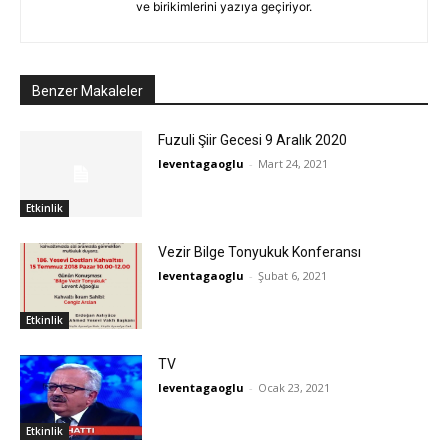
ve birikimlerini yazıya geçiriyor.
Benzer Makaleler
Fuzuli Şiir Gecesi 9 Aralık 2020
leventagaoglu
-
Mart 24, 2021
Etkinlik
Vezir Bilge Tonyukuk Konferansı
leventagaoglu
-
Şubat 6, 2021
Etkinlik
TV
leventagaoglu
-
Ocak 23, 2021
Etkinlik