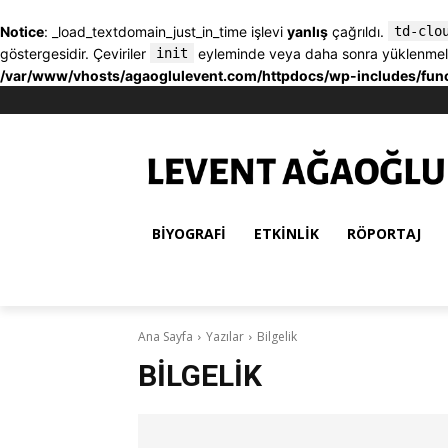
Notice
: _load_textdomain_just_in_time işlevi
yanlış
çağrıldı.
td-clo
göstergesidir. Çeviriler
init
eyleminde veya daha sonra yüklenmelidir
/var/www/vhosts/agaoglulevent.com/httpdocs/wp-includes/fun
BIYOGRAFI
ETKINLIK
RÖPORTAJ
Ana Sayfa
Yazılar
Bilgelik
BILGELIK