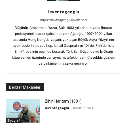
leventagaoglu
https://www.agaoglulevent.com
Düşünür, Araştırmacı Yazar, Şair. 1983 yılından buyana ihracat
profesyoneli olarak çalışan Levent Ağaoğlu, 1997-2001 yılları
arasında Hong Kong’da yaşadı; yaklaşan Büyük Asya Yüzyılı’nın
ayak seslerini duydu hep. İsmail Gaspıralı’nın “Dil’de, Fikir’de; İş’te
Birlik” idealinin peşinde koşarak Türk Evi, Düşünce ve İş Ocağı
kitap serileri üzerinde çalışıyor; mütefekkir ve müteşebbis gözlem
ve birikimlerini yazıya geçiriyor.
Benzer Makaleler
Zihin Haritam (100+)
leventagaoglu
-
Kasım 7, 2021
Biyografi