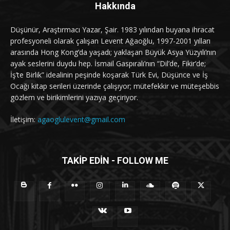
Hakkında
Düşünür, Araştırmacı Yazar, Şair. 1983 yılından buyana ihracat
profesyoneli olarak çalışan Levent Ağaoğlu, 1997-2001 yılları
arasında Hong Kong’da yaşadı; yaklaşan Büyük Asya Yüzyılı’nın
ayak seslerini duydu hep. İsmail Gaspıralı’nın “Dil’de, Fikir’de;
İş’te Birlik” idealinin peşinde koşarak Türk Evi, Düşünce ve İş
Ocağı kitap serileri üzerinde çalışıyor; mütefekkir ve müteşebbis
gözlem ve birikimlerini yazıya geçiriyor.
İletişim:
agaoglulevent@gmail.com
TAKİP EDİN - FOLLOW ME