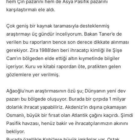
hem Çin pazarını hem de Asya Pasifik pazarını
karşılaştırmalı ele aldı.
Çok geniş bir kaynak taramasıyla desteklenmiş
araştırmayı üç gündür inceliyorum. Bakan Taner’e de
verilen bu raporların bence son derece dikkate alınması
gerekiyor. Zira 1988’den beri ihracatçı kimliği ile Şişe
Cam’ın bölgeden elde ettiği altın kıymetinde bilgiler
içeriyor. Kuru ve kitabi rapordan öte, pratikten gelen
gözlemlere yer verilmiş.
Ağaoğlu’nun araştırmasının özü şu; Dünyanın yeni dev
pazarı bu bölgede oluşuyor. Burada bir çırpıda 1 milyar
dolarlık ihracat yapabiliriz. Akdeniz’in dışına çıkamayan
Osmanlı, büyük bir fırsat olan Atlantik çağını kaçırdı. Şimdi
Pasifik havzası, henüz bakir ve ihracatçılarımızın akınını
bekliyor.
Burada özellikle Kobi’lere büyük imkânlar var. Ortak