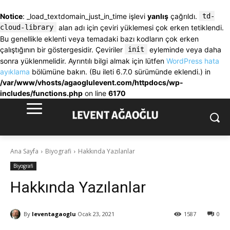
Notice
: _load_textdomain_just_in_time işlevi
yanlış
çağrıldı.
td-
cloud-library
alan adı için çeviri yüklemesi çok erken tetiklendi.
Bu genellikle eklenti veya temadaki bazı kodların çok erken
çalıştığının bir göstergesidir. Çeviriler
init
eyleminde veya daha
sonra yüklenmelidir. Ayrıntılı bilgi almak için lütfen
WordPress hata
ayıklama
bölümüne bakın. (Bu ileti 6.7.0 sürümünde eklendi.) in
/var/www/vhosts/agaoglulevent.com/httpdocs/wp-
includes/functions.php
on line
6170
Ana Sayfa
Biyografi
Hakkında Yazılanlar
Biyografi
Hakkında Yazılanlar
By
leventagaoglu
Ocak 23, 2021
1587
0