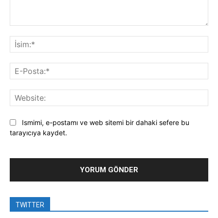
Yorum:
İsi
E-
Pos
Web
Ismimi, e-postamı ve web sitemi bir dahaki sefere bu
tarayıcıya kaydet.
TWITTER