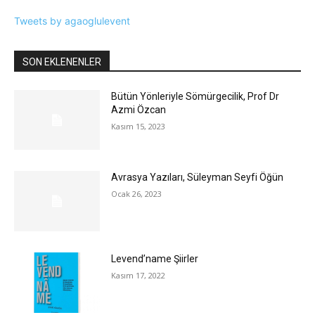
Tweets by agaoglulevent
SON EKLENENLER
Bütün Yönleriyle Sömürgecilik, Prof Dr
Azmi Özcan
Kasım 15, 2023
Avrasya Yazıları, Süleyman Seyfi Öğün
Ocak 26, 2023
Levend’name Şiirler
Kasım 17, 2022