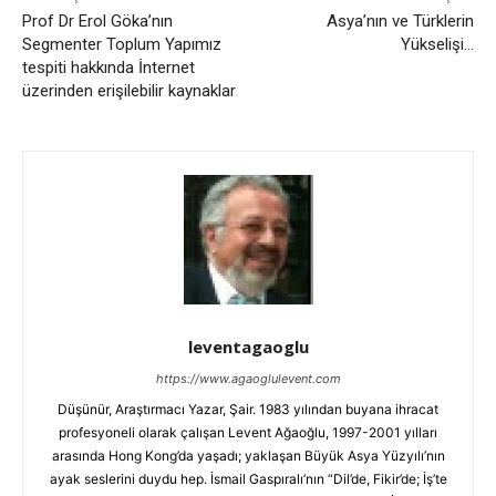
Prof Dr Erol Göka’nın
Asya’nın ve Türklerin
Segmenter Toplum Yapımız
Yükselişi…
tespiti hakkında İnternet
üzerinden erişilebilir kaynaklar
leventagaoglu
https://www.agaoglulevent.com
Düşünür, Araştırmacı Yazar, Şair. 1983 yılından buyana ihracat
profesyoneli olarak çalışan Levent Ağaoğlu, 1997-2001 yılları
arasında Hong Kong’da yaşadı; yaklaşan Büyük Asya Yüzyılı’nın
ayak seslerini duydu hep. İsmail Gaspıralı’nın “Dil’de, Fikir’de; İş’te