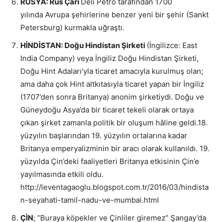
RUSYA: Rus Çarı
Deli Petro tarafından 1700
yılında Avrupa şehirlerine benzer yeni bir şehir (Sankt
Petersburg) kurmakla uğraştı.
HİNDİSTAN: Doğu Hindistan Şirketi
(İngilizce: East
India Company) veya İngiliz Doğu Hindistan Şirketi,
Doğu Hint Adaları’yla ticaret amacıyla kurulmuş olan;
ama daha çok Hint altkıtasıyla ticaret yapan bir İngiliz
(1707’den sonra Britanya) anonim şirketiydi. Doğu ve
Güneydoğu Asya’da bir ticaret tekeli olarak ortaya
çıkan şirket zamanla politik bir oluşum hâline geldi.18.
yüzyılın başlarından 19. yüzyılın ortalarına kadar
Britanya emperyalizminin bir aracı olarak kullanıldı. 19.
yüzyılda Çin’deki faaliyetleri Britanya etkisinin Çin’e
yayılmasında etkili oldu.
http://leventagaoglu.blogspot.com.tr/2016/03/hindista
n-seyahati-tamil-nadu-ve-mumbai.html
ÇİN
; “Buraya köpekler ve Çinliler giremez” Şangay’da