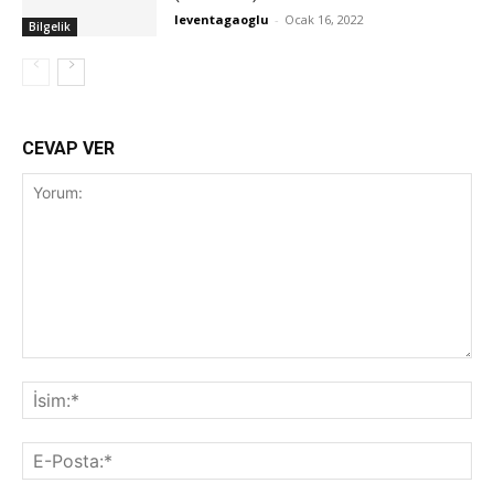
leventagaoglu
-
Ocak 16, 2022
Bilgelik
CEVAP VER
Yorum:
İsi
E-
Pos