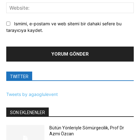
Web
Ismimi, e-postamı ve web sitemi bir dahaki sefere bu
tarayıcıya kaydet.
TWITTER
Tweets by agaoglulevent
SON EKLENENLER
Bütün Yönleriyle Sömürgecilik, Prof Dr
Azmi Özcan