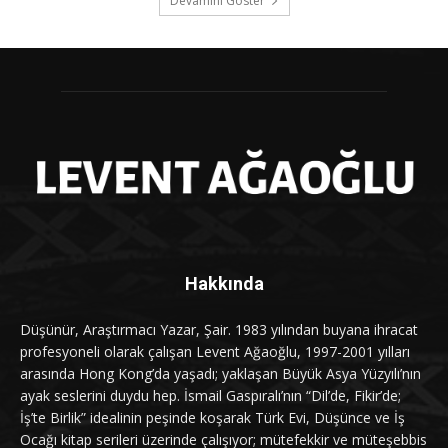
Devamını Göster
Hakkında
Düşünür, Araştırmacı Yazar, Şair. 1983 yılından buyana ihracat
profesyoneli olarak çalışan Levent Ağaoğlu, 1997-2001 yılları
arasında Hong Kong’da yaşadı; yaklaşan Büyük Asya Yüzyılı’nın
ayak seslerini duydu hep. İsmail Gaspıralı’nın “Dil’de, Fikir’de;
İş’te Birlik” idealinin peşinde koşarak Türk Evi, Düşünce ve İş
Ocağı kitap serileri üzerinde çalışıyor; mütefekkir ve müteşebbis