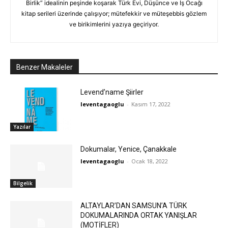
Birlik” idealinin peşinde koşarak Türk Evi, Düşünce ve İş Ocağı
kitap serileri üzerinde çalışıyor; mütefekkir ve müteşebbis gözlem
ve birikimlerini yazıya geçiriyor.
Benzer Makaleler
Levend’name Şiirler
leventagaoglu
-
Kasım 17, 2022
Yazılar
Dokumalar, Yenice, Çanakkale
leventagaoglu
-
Ocak 18, 2022
Bilgelik
ALTAYLAR’DAN SAMSUN’A TÜRK
DOKUMALARINDA ORTAK YANIŞLAR
(MOTİFLER)