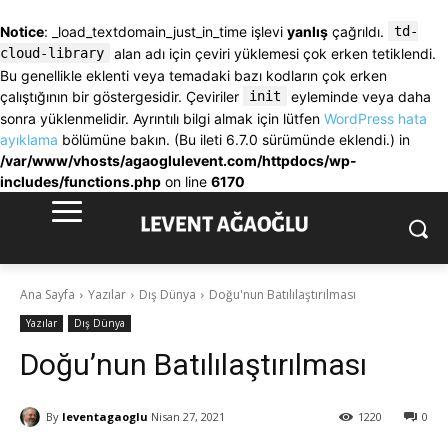
Notice
: _load_textdomain_just_in_time işlevi
yanlış
çağrıldı.
td-
cloud-library
alan adı için çeviri yüklemesi çok erken tetiklendi.
Bu genellikle eklenti veya temadaki bazı kodların çok erken
çalıştığının bir göstergesidir. Çeviriler
init
eyleminde veya daha
sonra yüklenmelidir. Ayrıntılı bilgi almak için lütfen
WordPress hata
ayıklama
bölümüne bakın. (Bu ileti 6.7.0 sürümünde eklendi.) in
/var/www/vhosts/agaoglulevent.com/httpdocs/wp-
includes/functions.php
on line
6170
Ana Sayfa
Yazılar
Dış Dünya
Doğu'nun Batılılaştırılması
Yazılar
Dış Dünya
Doğu’nun Batılılaştırılması
By
leventagaoglu
Nisan 27, 2021
1220
0