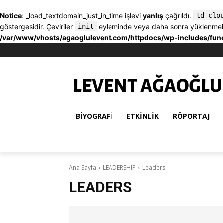
Notice
: _load_textdomain_just_in_time işlevi
yanlış
çağrıldı.
td-clo
göstergesidir. Çeviriler
init
eyleminde veya daha sonra yüklenmelidir
/var/www/vhosts/agaoglulevent.com/httpdocs/wp-includes/fun
BIYOGRAFI
ETKINLIK
RÖPORTAJ
Ana Sayfa
LEADERSHIP
Leaders
LEADERS